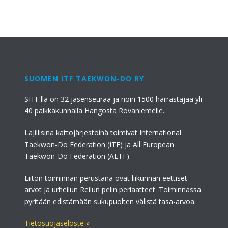
SUOMEN ITF TAEKWON-DO RY
SITF:llä on 32 jäsenseuraa ja noin 1500 harrastajaa yli
40 paikkakunnalla Hangosta Rovaniemelle.
Lajillisina kattojärjestöinä toimivat International
Taekwon-Do Federation (ITF) ja All European
Taekwon-Do Federation (AETF).
Liiton toiminnan perustana ovat liikunnan eettiset
arvot ja urheilun Reilun pelin periaatteet. Toiminnassa
pyritään edistämään sukupuolten välistä tasa-arvoa.
Tietosuojaseloste »