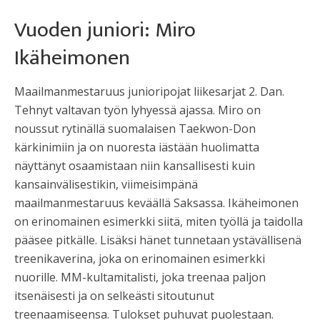
Vuoden juniori: Miro
Ikäheimonen
Maailmanmestaruus junioripojat liikesarjat 2. Dan.
Tehnyt valtavan työn lyhyessä ajassa. Miro on
noussut rytinällä suomalaisen Taekwon-Don
kärkinimiin ja on nuoresta iästään huolimatta
näyttänyt osaamistaan niin kansallisesti kuin
kansainvälisestikin, viimeisimpänä
maailmanmestaruus keväällä Saksassa. Ikäheimonen
on erinomainen esimerkki siitä, miten työllä ja taidolla
pääsee pitkälle. Lisäksi hänet tunnetaan ystävällisenä
treenikaverina, joka on erinomainen esimerkki
nuorille. MM-kultamitalisti, joka treenaa paljon
itsenäisesti ja on selkeästi sitoutunut
treenaamiseensa. Tulokset puhuvat puolestaan.