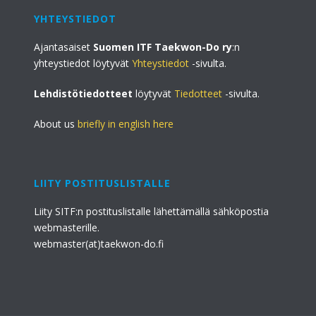
YHTEYSTIEDOT
Ajantasaiset
Suomen ITF Taekwon-Do ry
:n
yhteystiedot löytyvät
Yhteystiedot
-sivulta.
Lehdistötiedotteet
löytyvät
Tiedotteet
-sivulta.
About us
briefly in english here
LIITY POSTITUSLISTALLE
Liity SITF:n postituslistalle lähettämällä sähköpostia
webmasterille.
webmaster(at)taekwon-do.fi