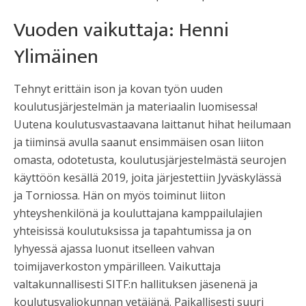
Vuoden vaikuttaja: Henni
Ylimäinen
Tehnyt erittäin ison ja kovan työn uuden
koulutusjärjestelmän ja materiaalin luomisessa!
Uutena koulutusvastaavana laittanut hihat heilumaan
ja tiiminsä avulla saanut ensimmäisen osan liiton
omasta, odotetusta, koulutusjärjestelmästä seurojen
käyttöön kesällä 2019, joita järjestettiin Jyväskylässä
ja Torniossa. Hän on myös toiminut liiton
yhteyshenkilönä ja kouluttajana kamppailulajien
yhteisissä koulutuksissa ja tapahtumissa ja on
lyhyessä ajassa luonut itselleen vahvan
toimijaverkoston ympärilleen. Vaikuttaja
valtakunnallisesti SITF:n hallituksen jäsenenä ja
koulutusvaliokunnan vetäjänä. Paikallisesti suuri