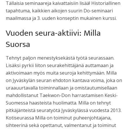
Tällaisia seminaareja kaivattaisiin lisää! Historiallinen
tapahtuma, kaikkien aikojen suurin Do-seminaari
maailmassa ja 3. uuden konseptin mukainen kurssi.
Vuoden seura-aktiivi: Milla
Suorsa
Tehnyt paljon menestyksekästä työtä seurassaan.
Lisäksi pyrkii liiton seurakehittäjänä auttamaan ja
aktivoimaan myös muita seuroja kehittymään. Milla
on Jyväskylän seuran ehdoton kantava voima, joka on
uraauurtavalla toiminnallaan ja omistautumisellaan
mahdollistanut Taekwon-Don harrastamisen Keski-
Suomessa haasteista huolimatta. Milla on tehnyt
pitkäjänteistä seuratyötä Jyväskylässä vuodesta 2013.
Kotiseurassa Milla on toiminut puheenjohtajana,
sihteerinä sekä opettanut, valmentanut ja toiminut