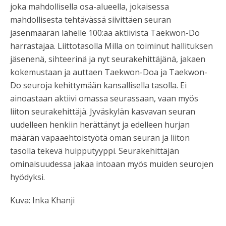
joka mahdollisella osa-alueella, jokaisessa
mahdollisesta tehtävässä siivittäen seuran
jäsenmäärän lähelle 100:aa aktiivista Taekwon-Do
harrastajaa. Liittotasolla Milla on toiminut hallituksen
jäsenenä, sihteerinä ja nyt seurakehittäjänä, jakaen
kokemustaan ja auttaen Taekwon-Doa ja Taekwon-
Do seuroja kehittymään kansallisella tasolla. Ei
ainoastaan aktiivi omassa seurassaan, vaan myös
liiton seurakehittäjä. Jyväskylän kasvavan seuran
uudelleen henkiin herättänyt ja edelleen hurjan
määrän vapaaehtoistyötä oman seuran ja liiton
tasolla tekevä huipputyyppi. Seurakehittäjän
ominaisuudessa jakaa intoaan myös muiden seurojen
hyödyksi.
Kuva: Inka Khanji