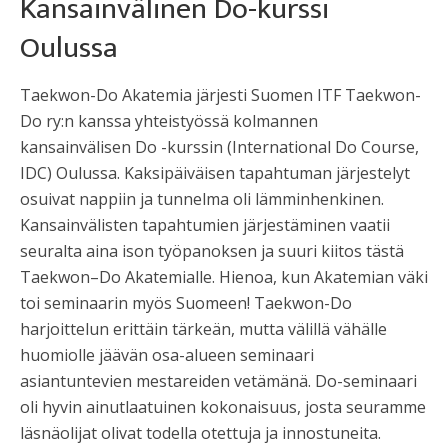
Kansainvälinen Do-kurssi
Oulussa
Taekwon-Do Akatemia järjesti Suomen ITF Taekwon-
Do ry:n kanssa yhteistyössä kolmannen
kansainvälisen Do -kurssin (International Do Course,
IDC) Oulussa. Kaksipäiväisen tapahtuman järjestelyt
osuivat nappiin ja tunnelma oli lämminhenkinen.
Kansainvälisten tapahtumien järjestäminen vaatii
seuralta aina ison työpanoksen ja suuri kiitos tästä
Taekwon–Do Akatemialle. Hienoa, kun Akatemian väki
toi seminaarin myös Suomeen! Taekwon-Do
harjoittelun erittäin tärkeän, mutta välillä vähälle
huomiolle jäävän osa-alueen seminaari
asiantuntevien mestareiden vetämänä. Do-seminaari
oli hyvin ainutlaatuinen kokonaisuus, josta seuramme
läsnäolijat olivat todella otettuja ja innostuneita.