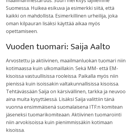
maailmanmestaruus. Suuri merkitys lajillemme
Suomessa. Huikea esikuva ja esimerkki siitä, että
kaikki on mahdollista. Esimerkillinen urheilija, joka
oman kilpauran lisäksi käyttää aikaa myös
opettamiseen.
Vuoden tuomari: Saija Aalto
Arvostettu ja aktiivinen, maailmanluokan tuomari niin
kotimaassa kuin ulkomaillakin. Sekä MM- että EM-
kisoissa vastuullisissa rooleissa. Paikalla myös niin
pienissä kuin isoissakin valtakunnallisissa kisoissa.
Tehtävässään Saija on kärsivällinen, tarkka ja neuvoo
aina muita kysyttäessä. Lisäksi Saija valittiin tänä
vuonna ensimmäisenä suomalaisena ITF:n komitean
jäseneksi tuomarikomiteaan. Aktiivinen tuomarointi
niin arvokisoissa kuin pienimmissäkin kotimaan
kisoissa.