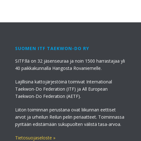
SUOMEN ITF TAEKWON-DO RY
SITF:llä on 32 jäsenseuraa ja noin 1500 harrastajaa yli
40 paikkakunnalla Hangosta Rovaniemelle.
Lajillisina kattojärjestöinä toimivat International
Taekwon-Do Federation (ITF) ja All European
Taekwon-Do Federation (AETF).
Liiton toiminnan perustana ovat liikunnan eettiset
arvot ja urheilun Reilun pelin periaatteet. Toiminnassa
pyritään edistämään sukupuolten välistä tasa-arvoa.
Tietosuojaseloste »