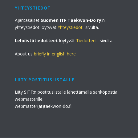
YHTEYSTIEDOT
Ajantasaiset
Suomen ITF Taekwon-Do ry
:n
yhteystiedot löytyvät
Yhteystiedot
-sivulta.
Lehdistötiedotteet
löytyvät
Tiedotteet
-sivulta.
About us
briefly in english here
LIITY POSTITUSLISTALLE
Liity SITF:n postituslistalle lähettämällä sähköpostia
webmasterille.
webmaster(at)taekwon-do.fi