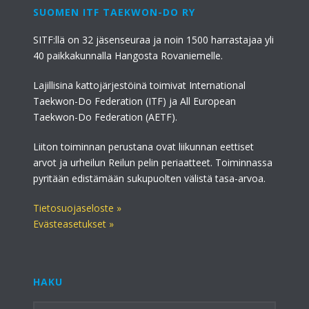
SUOMEN ITF TAEKWON-DO RY
SITF:llä on 32 jäsenseuraa ja noin 1500 harrastajaa yli
40 paikkakunnalla Hangosta Rovaniemelle.
Lajillisina kattojärjestöinä toimivat International
Taekwon-Do Federation (ITF) ja All European
Taekwon-Do Federation (AETF).
Liiton toiminnan perustana ovat liikunnan eettiset
arvot ja urheilun Reilun pelin periaatteet. Toiminnassa
pyritään edistämään sukupuolten välistä tasa-arvoa.
Tietosuojaseloste »
Evästeasetukset »
HAKU