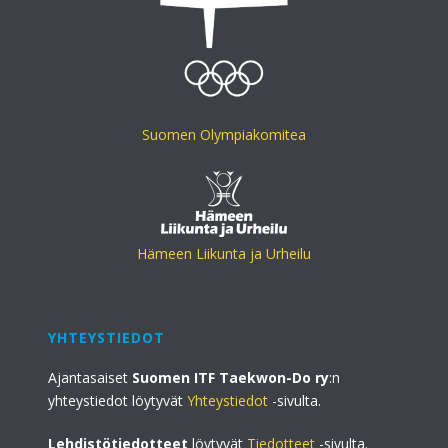
Suomen Olympiakomitea
Hämeen Liikunta ja Urheilu
YHTEYSTIEDOT
Ajantasaiset
Suomen ITF Taekwon-Do ry
:n
yhteystiedot löytyvät
Yhteystiedot
-sivulta.
Lehdistötiedotteet
löytyvät
Tiedotteet
-sivulta.