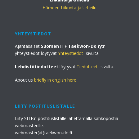
Hämeen Liikunta ja Urheilu
YHTEYSTIEDOT
Ajantasaiset
Suomen ITF Taekwon-Do ry
:n
yhteystiedot löytyvät
Yhteystiedot
-sivulta.
Lehdistötiedotteet
löytyvät
Tiedotteet
-sivulta.
About us
briefly in english here
LIITY POSTITUSLISTALLE
Liity SITF:n postituslistalle lähettämällä sähköpostia
webmasterille.
webmaster(at)taekwon-do.fi