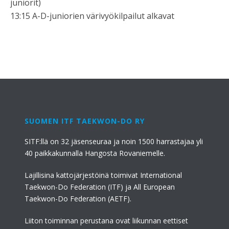
juniorit)
13:15 A-D-juniorien värivyökilpailut alkavat
SUOMEN ITF TAEKWON-DO RY
SITF:llä on 32 jäsenseuraa ja noin 1500 harrastajaa yli
40 paikkakunnalla Hangosta Rovaniemelle.
Lajillisina kattojärjestöinä toimivat International
Taekwon-Do Federation (ITF) ja All European
Taekwon-Do Federation (AETF).
Liiton toiminnan perustana ovat liikunnan eettiset