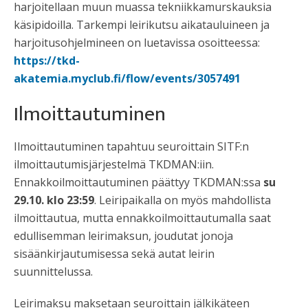
harjoitellaan muun muassa tekniikkamurskauksia
käsipidoilla. Tarkempi leirikutsu aikatauluineen ja
harjoitusohjelmineen on luetavissa osoitteessa:
https://tkd-
akatemia.myclub.fi/flow/events/3057491
Ilmoittautuminen
Ilmoittautuminen tapahtuu seuroittain SITF:n
ilmoittautumisjärjestelmä TKDMAN:iin.
Ennakkoilmoittautuminen päättyy TKDMAN:ssa
su
29.10. klo 23:59
. Leiripaikalla on myös mahdollista
ilmoittautua, mutta ennakkoilmoittautumalla saat
edullisemman leirimaksun, joudutat jonoja
sisäänkirjautumisessa sekä autat leirin
suunnittelussa.
Leirimaksu maksetaan seuroittain jälkikäteen