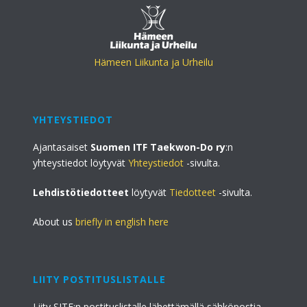
Hämeen Liikunta ja Urheilu
YHTEYSTIEDOT
Ajantasaiset
Suomen ITF Taekwon-Do ry
:n
yhteystiedot löytyvät
Yhteystiedot
-sivulta.
Lehdistötiedotteet
löytyvät
Tiedotteet
-sivulta.
About us
briefly in english here
LIITY POSTITUSLISTALLE
Liity SITF:n postituslistalle lähettämällä sähköpostia