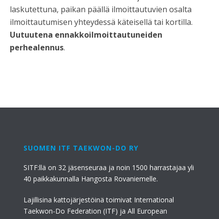
laskutettuna, paikan päällä ilmoittautuvien osalta
ilmoittautumisen yhteydessä käteisellä tai kortilla.
Uutuutena ennakkoilmoittautuneiden
perhealennus
.
SUOMEN ITF TAEKWON-DO RY
SITF:llä on 32 jäsenseuraa ja noin 1500 harrastajaa yli
40 paikkakunnalla Hangosta Rovaniemelle.
Lajillisina kattojärjestöinä toimivat International
Taekwon-Do Federation (ITF) ja All European