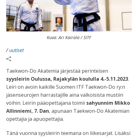
Kuva: Ari Kairala / SITF
/
uutiset
Taekwon-Do Akatemia järjestää perinteisen
syysleirin Oulussa, Rajakylän koululla 4.-5.11.2023
.
Leiri on avoin kaikille Suomen ITF Taekwon-Do ry:n
jäsenseurojen harrastajille aina valkoisista mustiin
vöihin. Leirin pääopettajana toimii
sahyunnim Mikko
Allinniemi, 7. Dan
, apunaan Taekwon-Do Akatemian
opettajia ja apuopettajia.
Tänä vuonna syysleirin teemana on liikesarjat. Lisäksi