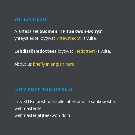
YHTEYSTIEDOT
Ajantasaiset
Suomen ITF Taekwon-Do ry
:n
yhteystiedot löytyvät
Yhteystiedot
-sivulta.
Lehdistötiedotteet
löytyvät
Tiedotteet
-sivulta.
About us
briefly in english here
LIITY POSTITUSLISTALLE
Liity SITF:n postituslistalle lähettämällä sähköpostia
webmasterille.
webmaster(at)taekwon-do.fi