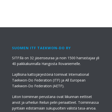
SUOMEN ITF TAEKWON-DO RY
SITF:llä on 32 jäsenseuraa ja noin 1500 harrastajaa yli
40 paikkakunnalla Hangosta Rovaniemelle.
Lajillisina kattojärjestöinä toimivat International
Taekwon-Do Federation (ITF) ja All European
Taekwon-Do Federation (AETF).
Liiton toiminnan perustana ovat liikunnan eettiset
arvot ja urheilun Reilun pelin periaatteet. Toiminnassa
pyritään edistämään sukupuolten välistä tasa-arvoa.