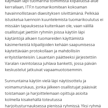
käymään läpi tuomarina toimimista kilpailuosa-alue
kerrallaan, ITF:n tuomarikomitean kokoaman
havainnollistavan diaesityksen siivittämänä. Pelkkää
istuskelua luennoin kuuntelemista tuomarikoulutus ei
missään tapauksessa kuitenkaan ole, vaan välillä
osallistujat jaettiin ryhmiin joissa käytiin läpi
käytäntöjä alkaen tuomareiden käyttämistä
käsimerkeistä kilpailijoiden kehään saapumisessa
käytettävään protokollaan ja mahdollisiin
erityistilanteisiin. Lauantain päätteeksi järjestettiin
Varalan ravintolassa juhlava banketti, jossa päivän
keskustelut jatkuivat vapaamuotoisemmin.
Sunnuntaina käytiin vielä läpi näytösottelu ja
voimamurskaus, jonka jälkeen osallistujat pääsivät
toistamaan ja harjoittelemaan opittuja asioita
kolmella kisakehällä toteutussa
harjoitusturnauksessa pienissä ryhmissä. Yksi ryhmä