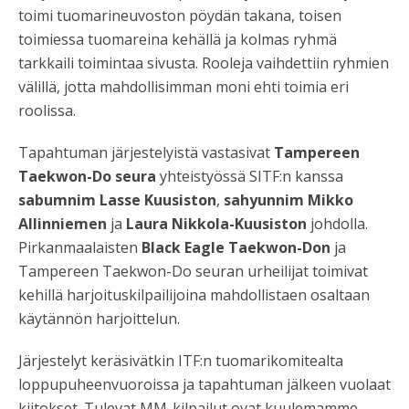
toimi tuomarineuvoston pöydän takana, toisen
toimiessa tuomareina kehällä ja kolmas ryhmä
tarkkaili toimintaa sivusta. Rooleja vaihdettiin ryhmien
välillä, jotta mahdollisimman moni ehti toimia eri
roolissa.
Tapahtuman järjestelyistä vastasivat
Tampereen
Taekwon-Do seura
yhteistyössä SITF:n kanssa
sabumnim Lasse Kuusiston
,
sahyunnim Mikko
Allinniemen
ja
Laura Nikkola-Kuusiston
johdolla.
Pirkanmaalaisten
Black Eagle Taekwon-Don
ja
Tampereen Taekwon-Do seuran urheilijat toimivat
kehillä harjoituskilpailijoina mahdollistaen osaltaan
käytännön harjoittelun.
Järjestelyt keräsivätkin ITF:n tuomarikomitealta
loppupuheenvuoroissa ja tapahtuman jälkeen vuolaat
kiitokset. Tulevat MM-kilpailut ovat kuulemamme