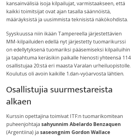
kansainvälisiä isoja kilpailujat, varmistaakseen, että
kaikki toimitsijat ovat ajan tasalla säännöistä,
määräyksistä ja uusimmista teknisistä näkökohdista.
Syyskuussa niin ikään Tampereella järjestettävien
MM-kilpailuiden edellä nyt järjestetty tuomarikurssi
on edellytyksenä tuomariksi pääsemiseksi kilpailuihin
ja tapahtuma keräsikin paikalle hienosti yhteensä 114
osallistujaa 20:stä eri maasta Varalan urheiluopistolle.
Koulutus oli avoin kaikille 1.dan-vyöarvosta lähtien.
Osallistujia suurmestareista
alkaen
Kurssin opettajina toimivat ITF:n tuomarikomitean
puheenjohtaja
sahyunnim Abelardo Benzaquen
(Argentiina) ja
saseongnim Gordon Wallace