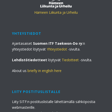
Hämeen Liikunta ja Urheilu
YHTEYSTIEDOT
Ajantasaiset
Suomen ITF Taekwon-Do ry
:n
yhteystiedot löytyvät
Yhteystiedot
-sivulta.
Lehdistötiedotteet
löytyvät
Tiedotteet
-sivulta.
About us
briefly in english here
LIITY POSTITUSLISTALLE
Liity SITF:n postituslistalle lähettämällä sähköpostia
webmasterille.