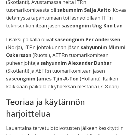
(Skotlanti). Avustamassa heitä ITF:n
tuomarikomiteasta oli
sabumnim Saija Aalto
. Kovaa
tietämystä tapahtumaan toi läsnäolollaan ITF:n
teknisenkomitean jäsen
saseongnim Ung Kim Lan
.
Lisäksi paikalla olivat
saseongnim Per Anderssen
(Norja), ITF:n johtokunnan jäsen
sahyunnim Mimmi
Oskarsson
(Ruotsi), AETF:n tuomarikomitean
puheenjohtaja
sahyunnim Alexander Dunbar
(Skotlanti) ja AETF:n tuomarikomitean jäsen
saseongnim James Tjin-A-Ton
(Hollanti). Kaiken
kaikkiaan paikalla oli yhdeksän mestaria (7.-8.dan).
Teoriaa ja käytännön
harjoittelua
Lauantaina tervetulotoivotusten jälkeen keskityttiin