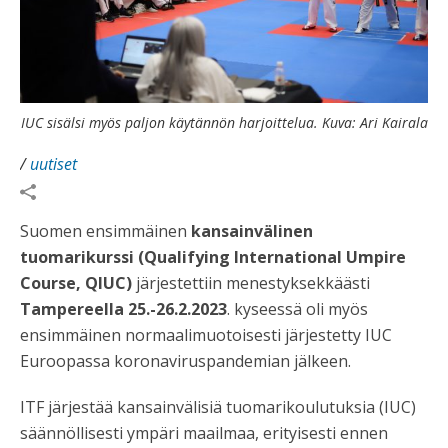
IUC sisälsi myös paljon käytännön harjoittelua. Kuva: Ari Kairala
/
uutiset
Suomen ensimmäinen
kansainvälinen
tuomarikurssi (Qualifying International Umpire
Course, QIUC)
järjestettiin menestyksekkäästi
Tampereella 25.-26.2.2023
. kyseessä oli myös
ensimmäinen normaalimuotoisesti järjestetty IUC
Euroopassa koronaviruspandemian jälkeen.
ITF järjestää kansainvälisiä tuomarikoulutuksia (IUC)
säännöllisesti ympäri maailmaa, erityisesti ennen