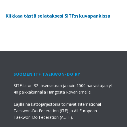
Klikkaa tästä selataksesi SITF:n kuvapankissa
SUOMEN ITF TAEKWON-DO RY
SITF:llä on 32 jäsenseuraa ja noin 1500 harrastajaa yli
40 paikkakunnalla Hangosta Rovaniemelle.
Lajillisina kattojärjestöinä toimivat International
Taekwon-Do Federation (ITF) ja All European
Taekwon-Do Federation (AETF).