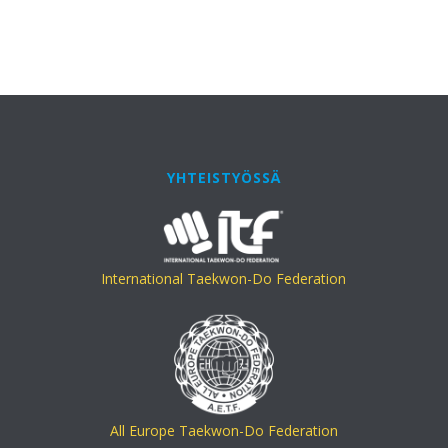
YHTEISTYÖSSÄ
International Taekwon-Do Federation
All Europe Taekwon-Do Federation