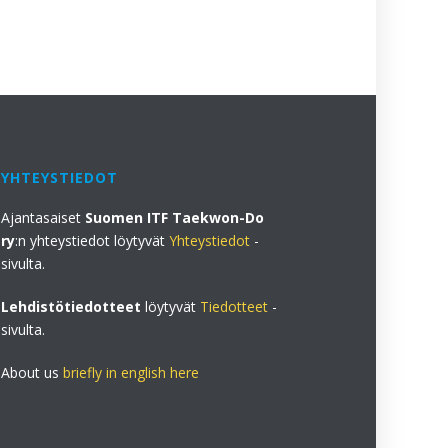
YHTEYSTIEDOT
Ajantasaiset
Suomen ITF Taekwon-Do
ry
:n yhteystiedot löytyvät
Yhteystiedot
-
sivulta.
Lehdistötiedotteet
löytyvät
Tiedotteet
-
sivulta.
About us
briefly in english here