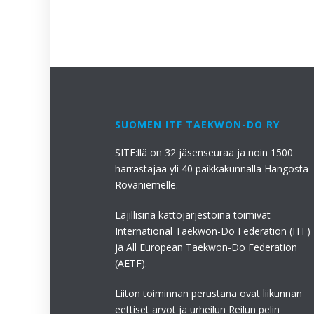
SUOMEN ITF TAEKWON-DO RY
SITF:llä on 32 jäsenseuraa ja noin 1500
harrastajaa yli 40 paikkakunnalla Hangosta
Rovaniemelle.
Lajillisina kattojärjestöinä toimivat
International Taekwon-Do Federation (ITF)
ja All European Taekwon-Do Federation
(AETF).
Liiton toiminnan perustana ovat liikunnan
eettiset arvot ja urheilun Reilun pelin