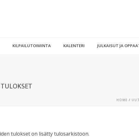
KILPAILUTOIMINTA
KALENTERI
JULKAISUT JA OPPAA
N TULOKSET
HOME
/
UUT
uiden tulokset on lisätty tulosarkistoon.