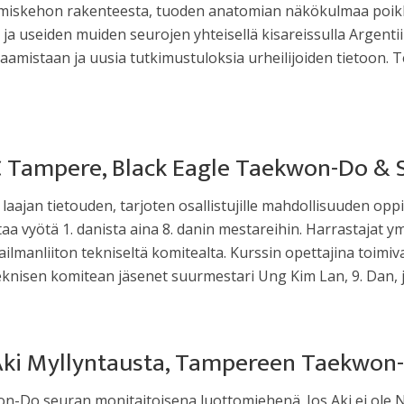
 ihmiskehon rakenteesta, tuoden anatomian näkökulmaa poikk
a useiden muiden seurojen yhteisellä kisareissulla Argenti
istaan ja uusia tutkimustuloksia urheilijoiden tietoon. T
C Tampere, Black Eagle Taekwon-Do &
aajan tietouden, tarjoten osallistujille mahdollisuuden op
a vyötä 1. danista aina 8. danin mestareihin. Harrastajat
manliiton tekniseltä komitealta. Kurssin opettajina toimiv
knisen komitean jäsenet suurmestari Ung Kim Lan, 9. Dan, ja
 Aki Myllyntausta, Tampereen Taekwon
-Do seuran monitaitoisena luottomiehenä. Jos Aki ei ole Nä