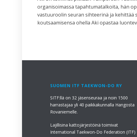
organisoimassa tapahtumatalkoita, hän ope
vastuuroolin seuran sihteerinä ja kehittää 
koutsaamisensa ohella Aki opastaa luontev
SUOMEN ITF TAEKWON-DO RY
SITF:llä on 32 jäsenseuraa ja noin 1500
harrastajaa yli 40 paikkakunnalla Hangosta
Rovaniemelle.
Lajillisina kattojärjestöinä toimivat
International Taekwon-Do Federation (ITF)