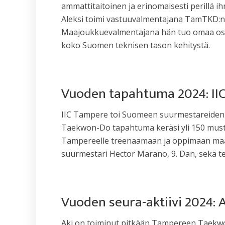
ammattitaitoinen ja erinomaisesti perillä
Aleksi toimi vastuuvalmentajana TamTKD:n j
Maajoukkuevalmentajana hän tuo omaa osaam
koko Suomen teknisen tason kehitystä.
Vuoden tapahtuma 2024: II
IIC Tampere toi Suomeen suurmestareiden l
Taekwon-Do tapahtuma keräsi yli 150 musta
Tampereelle treenaamaan ja oppimaan maail
suurmestari Hector Marano, 9. Dan, sekä te
Vuoden seura-aktiivi 2024:
Aki on toiminut pitkään Tampereen Taekwon