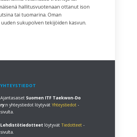
mäisenä hallitusvuotenaan ottanut ison
outsina tai tuomarina. Oman
a uuden sukupolven tekijöiden kasvun.
YHTEYSTIEDOT
Ajantasaiset
Suomen ITF Taekwon-Do
ry
:n yhteystiedot löytyvät
Yhteystiedot
-
sivulta.
Lehdistötiedotteet
löytyvät
Tiedotteet
-
sivulta.