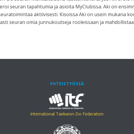
roi seuran tapahtumia ja asioita MyClubissa. Aki on ensim
seuratoimintaa aktiivisesti. Kisoissa Aki on usein mukana k
asti seuran omia junnukoutseja rooleissaan ja mahdollista
YHTEISTYÖSSÄ
International Taekwon-Do Federation