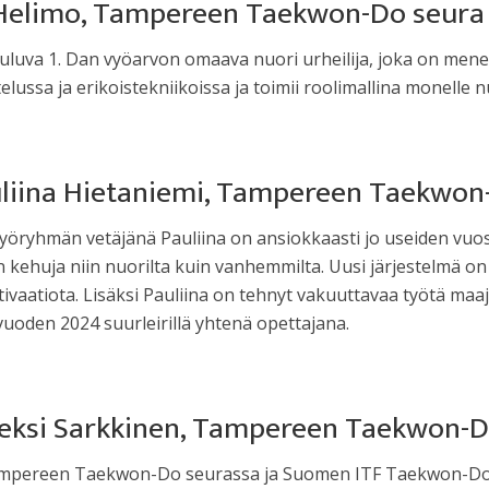
a Helimo, Tampereen Taekwon-Do seura
uva 1. Dan vyöarvon omaava nuori urheilija, joka on mene
ttelussa ja erikoistekniikoissa ja toimii roolimallina monelle nu
uliina Hietaniemi, Tampereen Taekwon
yöryhmän vetäjänä Pauliina on ansiokkaasti jo useiden vuosi
 kehuja niin nuorilta kuin vanhemmilta. Uusi järjestelmä on
otivaatiota. Lisäksi Pauliina on tehnyt vakuuttavaa työtä m
uoden 2024 suurleirillä yhtenä opettajana.
leksi Sarkkinen, Tampereen Taekwon-D
a Tampereen Taekwon-Do seurassa ja Suomen ITF Taekwon-