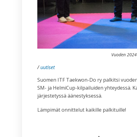
Vuoden 2024 a
/
uutiset
Suomen ITF Taekwon-Do ry palkitsi vuoden 20
SM- ja HelmiCup-kilpailuiden yhteydessä. K
järjestetyssä äänestyksessä.
Lämpimät onnittelut kaikille palkituille!