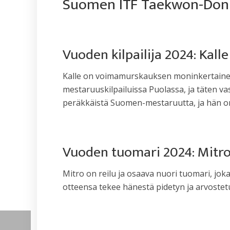
Suomen ITF Taekwon-Don 
Vuoden kilpailija 2024: Kal
Kalle on voimamurskauksen moninkertainen
mestaruuskilpailuissa Puolassa, ja täten 
peräkkäistä Suomen-mestaruutta, ja hän on
Vuoden tuomari 2024: Mitr
Mitro on reilu ja osaava nuori tuomari, j
otteensa tekee hänestä pidetyn ja arvostetu