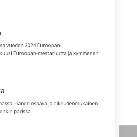
tekniikkaa –
osallistu kysym
ja
vastaustilaisuuk
– Dan-liikesarjat
a
5.5.
Suomen ITF
Taekwon-Don
nsa vuoden 2024 Euroopan-
kevätkokoukse
nut kuusi Euroopan-mestaruutta ja kymmenen
päätöksiä
25.4.2026
Helsingin
yliopiston
Taekwon-
Don
ra
kevätleiri
9.–
10.5.2026
lomassa. Hänen osaava ja oikeudenmukainen
Itä-Suomen
enkin parissa.
yliopiston
Taekwon-Do
Joensuun 10-
vuotisjuhlaleiri