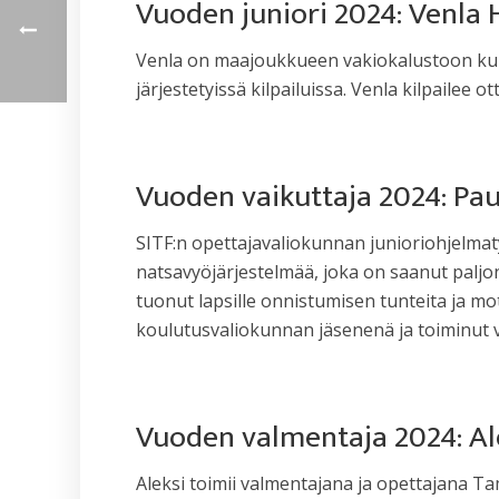
Vuoden juniori 2024: Venl
Venla on maajoukkueen vakiokalustoon kuul
järjestetyissä kilpailuissa. Venla kilpailee o
Vuoden vaikuttaja 2024: Pa
SITF:n opettajavaliokunnan junioriohjelmat
natsavyöjärjestelmää, joka on saanut paljon
tuonut lapsille onnistumisen tunteita ja m
koulutusvaliokunnan jäsenenä ja toiminut v
Vuoden valmentaja 2024: A
Aleksi toimii valmentajana ja opettajan