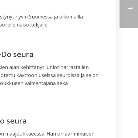
23.5.2026
stynyt hyvin Suomessa ja ulkomailla
orelle naisottelijalle.
-Do seura
en ajan kehittänyt junioriharrastajien
 otettu käyttöön useissa seuroissa ja se on
aajoukkueen valmentajana sekä
o seura
Don maajoukkueessa. Hän on äärimmäisen