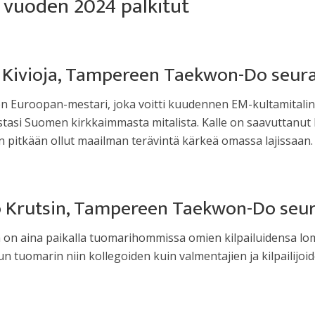
vuoden 2024 palkitut
le Kivioja, Tampereen Taekwon-Do seur
 Euroopan-mestari, joka voitti kuudennen EM-kultamitali
vastasi Suomen kirkkaimmasta mitalista. Kalle on saavutta
 pitkään ollut maailman terävintä kärkeä omassa lajissaan.
o Krutsin, Tampereen Taekwon-Do seu
oka on aina paikalla tuomarihommissa omien kilpailuidensa 
n tuomarin niin kollegoiden kuin valmentajien ja kilpailijoid