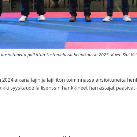
nsioituneita palkittiin Sastamalassa helmikuussa 2025. Kuva: Sini Vet
24 aikana lajin ja lajiliiton toiminnassa ansioituneita hen
aikki syyskaudella lisenssin hankkineet harrastajat pääsivä