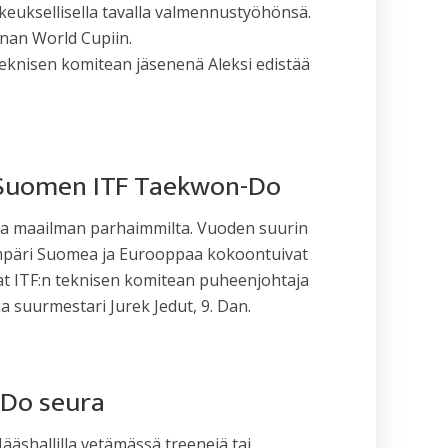
euksellisella tavalla valmennustyöhönsä.
inan World Cupiin.
eknisen komitean jäsenenä Aleksi edistää
 Suomen ITF Taekwon-Do
pia maailman parhaimmilta. Vuoden suurin
 ympäri Suomea ja Eurooppaa kokoontuivat
at ITF:n teknisen komitean puheenjohtaja
 suurmestari Jurek Jedut, 9. Dan.
-Do seura
äshallilla vetämässä treenejä tai