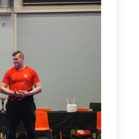
Kamppailulajien
tason ohjaaja- 
valmentajakoul
(VOK 2) kausi
2026–2027
Ajankohtaista
tietoa
maailmancupiin
lähtijöille
Kesä alkaa
aina
Suurelta
Budoleiriltä
Rasbudo
Open
2026
(Black
Belt Cup
3/2026)
Dan-
koetuloksia,
kevät 2026