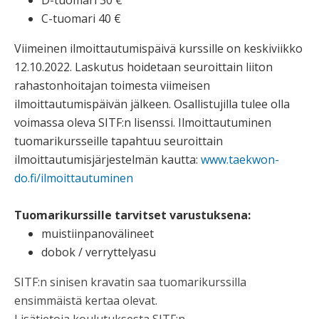
D-tuomari 30 €
C-tuomari 40 €
Viimeinen ilmoittautumispäivä kurssille on keskiviikko
12.10.2022. Laskutus hoidetaan seuroittain liiton
rahastonhoitajan toimesta viimeisen
ilmoittautumispäivän jälkeen. Osallistujilla tulee olla
voimassa oleva SITF:n lisenssi. Ilmoittautuminen
tuomarikursseille tapahtuu seuroittain
ilmoittautumisjärjestelmän kautta:
www.taekwon-
do.fi/ilmoittautum
inen
Tuomarikurssille tarvitset varustuksena:
muistiinpanovälineet
dobok / verryttelyasu
SITF:n sinisen kravatin saa tuomarikurssilla
ensimmäistä kertaa olevat.