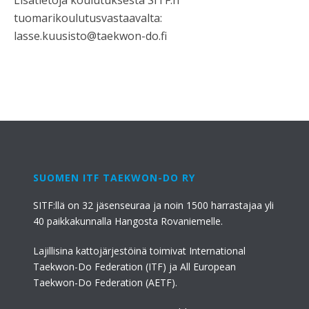
Lisätietoja koulutuksesta SITF:n
tuomarikoulutusvastaavalta:
lasse.kuusisto@taekwon-do.fi
SUOMEN ITF TAEKWON-DO RY
SITF:llä on 32 jäsenseuraa ja noin 1500 harrastajaa yli
40 paikkakunnalla Hangosta Rovaniemelle.
Lajillisina kattojärjestöinä toimivat International
Taekwon-Do Federation (ITF) ja All European
Taekwon-Do Federation (AETF).