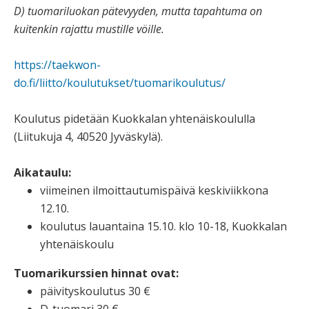
D) tuomariluokan pätevyyden, mutta tapahtuma on
kuitenkin rajattu mustille vöille.
https://taekwon-
do.fi/liitto/koulutukset/tuomarikoulutus/
Koulutus pidetään Kuokkalan yhtenäiskoululla
(Liitukuja 4, 40520 Jyväskylä).
Aikataulu:
viimeinen ilmoittautumispäivä keskiviikkona
12.10.
koulutus lauantaina 15.10. klo 10-18, Kuokkalan
yhtenäiskoulu
Tuomarikurssien hinnat ovat:
päivityskoulutus 30 €