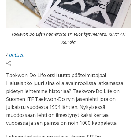
Taekwon-Do Lifen numeroita eri vuosikymmeniltä. Kuva: Ari
Kairala
/
uutiset
Taekwon-Do Life etsii uutta päätoimittajaa!
Haluaisitko juuri sinä olla avainroolissa jatkamassa
pidetyn lehtemme historiaa? Taekwon-Do Life on
Suomen ITF Taekwon-Do ry:n jäsenlehti jota on
julkaistu vuodesta 1994 lähtien. Nykyisessä
muodossaan lehti on ilmestynyt kaksi kertaa
vuodessa ja sen painos on noin 1000 kappaletta.
Lehden tarkoitus on toimia yhtenä SITF:n