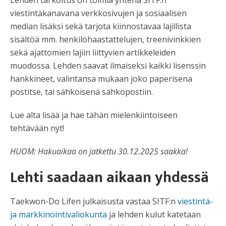
viestintäkanavana verkkosivujen ja sosiaalisen
median lisäksi sekä tarjota kiinnostavaa lajillista
sisältöä mm. henkilöhaastattelujen, treenivinkkien
sekä ajattomien lajiin liittyvien artikkeleiden
muodossa. Lehden saavat ilmaiseksi kaikki lisenssin
hankkineet, valintansa mukaan joko paperisena
postitse, tai sähköisenä sähköpostiin.
Lue alta lisää ja hae tähän mielenkiintoiseen
tehtävään nyt!
HUOM: Hakuaikaa on jatkettu 30.12.2025 saakka!
Lehti saadaan aikaan yhdessä
Taekwon-Do Lifen julkaisusta vastaa SITF:n
viestintä-
ja markkinointivaliokunta
ja lehden kulut katetaan