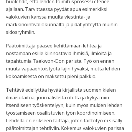
huolehdit, että lehden toimitusprosessi etenee
ajallaan. Tarvittaessa pyydät apua esimerkiksi
valokuvien kanssa muulta viestintä- ja
markkinointivaliokunnalta ja pidät yhteyttä muihin
sidosryhmiin.
Päätoimittaja pääsee kehittämään lehteä ja
nostamaan esille kiinnostavia ihmisiä, ilmiöitä ja
tapahtumia Taekwon-Don parista. Työ on ennen
muuta vapaaehtoistyötä lajin hyväksi, mutta lehden
kokoamisesta on maksettu pieni palkkio.
Tehtävä edellyttää hyvää kirjallista suomen kielen
ilmaisutaitoa, journalistista otetta ja kykyä niin
itsenäiseen työskentelyyn, kuin myös muiden lehden
työstämiseen osallistuvien työn koordinoimiseen.
Lehdellä on erikseen taittaja, joten taittotyö ei sisälly
päätoimittajan tehtäviin. Kokemus valokuvien parissa