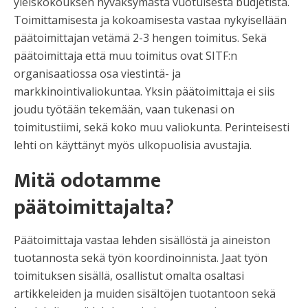
yleiskokouksen hyväksymästä vuotuisesta budjetista.
Toimittamisesta ja kokoamisesta vastaa nykyisellään
päätoimittajan vetämä 2-3 hengen toimitus. Sekä
päätoimittaja että muu toimitus ovat SITF:n
organisaatiossa osa viestintä- ja
markkinointivaliokuntaa. Yksin päätoimittaja ei siis
joudu työtään tekemään, vaan tukenasi on
toimitustiimi, sekä koko muu valiokunta. Perinteisesti
lehti on käyttänyt myös ulkopuolisia avustajia.
Mitä odotamme
päätoimittajalta?
Päätoimittaja vastaa lehden sisällöstä ja aineiston
tuotannosta sekä työn koordinoinnista. Jaat työn
toimituksen sisällä, osallistut omalta osaltasi
artikkeleiden ja muiden sisältöjen tuotantoon sekä