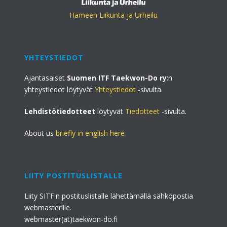
Hämeen Liikunta ja Urheilu
YHTEYSTIEDOT
Ajantasaiset
Suomen ITF Taekwon-Do ry
:n
yhteystiedot löytyvät
Yhteystiedot
-sivulta.
Lehdistötiedotteet
löytyvät
Tiedotteet
-sivulta.
About us
briefly in english here
LIITY POSTITUSLISTALLE
Liity SITF:n postituslistalle lähettämällä sähköpostia
webmasterille.
webmaster(at)taekwon-do.fi