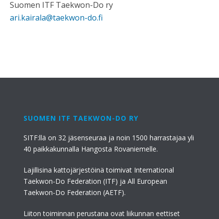
Suomen ITF Taekwon-Do ry
ari.kairala@taekwon-do.fi
SUOMEN ITF TAEKWON-DO RY
SITF:llä on 32 jäsenseuraa ja noin 1500 harrastajaa yli
40 paikkakunnalla Hangosta Rovaniemelle.
Lajillisina kattojärjestöinä toimivat International
Taekwon-Do Federation (ITF) ja All European
Taekwon-Do Federation (AETF).
Liiton toiminnan perustana ovat liikunnan eettiset