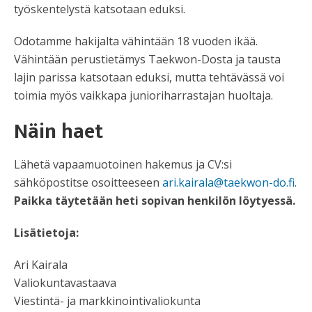
työskentelystä katsotaan eduksi.
Odotamme hakijalta vähintään 18 vuoden ikää.
Vähintään perustietämys Taekwon-Dosta ja tausta
lajin parissa katsotaan eduksi, mutta tehtävässä voi
toimia myös vaikkapa junioriharrastajan huoltaja.
Näin haet
Lähetä vapaamuotoinen hakemus ja CV:si
sähköpostitse osoitteeseen
ari.kairala@taekwon-do.fi
.
Paikka täytetään heti sopivan henkilön löytyessä.
Lisätietoja:
Ari Kairala
Valiokuntavastaava
Viestintä- ja markkinointivaliokunta