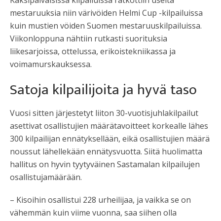
Kaksipäiväisissä kilpailuissa ratkottiin useita
mestaruuksia niin värivöiden Helmi Cup -kilpailuissa
kuin mustien vöiden Suomen mestaruuskilpailuissa.
Viikonloppuna nähtiin rutkasti suorituksia
liikesarjoissa, ottelussa, erikoistekniikassa ja
voimamurskauksessa.
Satoja kilpailijoita ja hyvä taso
Vuosi sitten järjestetyt liiton 30-vuotisjuhlakilpailut
asettivat osallistujien määrätavoitteet korkealle lähes
300 kilpailijan ennätyksellään, eikä osallistujien määrä
noussut lähellekään ennätysvuotta. Siitä huolimatta
hallitus on hyvin tyytyväinen Sastamalan kilpailujen
osallistujamäärään.
– Kisoihin osallistui 228 urheilijaa, ja vaikka se on
vähemmän kuin viime vuonna, saa siihen olla