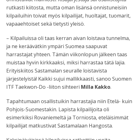
rutkasti kiitosta, mutta oman lisänsä onnistuneisiin
kilpailuihin toivat myös kilpailijat, huoltajat, tuomarit,
vapaaehtoiset sekä tietysti yleisö.
– Kilpailuissa oli taas kerran aivan loistava tunnelma,
ja ne keräävätkin ympäri Suomea saapuvat
harrastajat yhteen. Tämän viikonlopun jälkeen taas
muistaa hyvin kirkkaaksi, miksi harrastaa tätä lajia.
Erityiskiitos Sastamalan seuralle loistavista
järjestelyistä! Kaikki sujui mallikkaasti, sanoo Suomen
ITF Taekwon-Do -liiton sihteeri
Milla Kakko
.
Tapahtumaan osallistuikin harrastajia niin Etelä- kuin
Pohjois-Suomestakin. Lapista kilpailijoita oli
esimerkiksi Rovaniemeltä ja Torniosta, eteläisimmät
kilpailijat matkustivat Sastamalaan Hangosta.