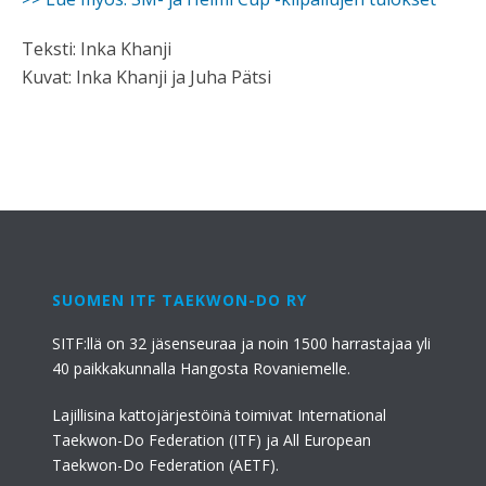
Teksti: Inka Khanji
Kuvat: Inka Khanji ja Juha Pätsi
SUOMEN ITF TAEKWON-DO RY
SITF:llä on 32 jäsenseuraa ja noin 1500 harrastajaa yli
40 paikkakunnalla Hangosta Rovaniemelle.
Lajillisina kattojärjestöinä toimivat International
Taekwon-Do Federation (ITF) ja All European
Taekwon-Do Federation (AETF).