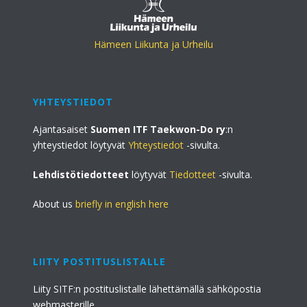
Hämeen Liikunta ja Urheilu
YHTEYSTIEDOT
Ajantasaiset
Suomen ITF Taekwon-Do ry
:n
yhteystiedot löytyvät
Yhteystiedot
-sivulta.
Lehdistötiedotteet
löytyvät
Tiedotteet
-sivulta.
About us
briefly in english here
LIITY POSTITUSLISTALLE
Liity SITF:n postituslistalle lähettämällä sähköpostia
webmasterille.