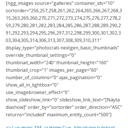
[ngg_images source=”galleries” container_ids=”10″
sortorder=”256,257,258,261,262,264,265,266,267,268,3
15,263,269,260,270,271,272,273,274,275,276,277,278,2
59,279,280,281,282,283,284,285,286,287,288,289,290,2
91,292,293,294,295,296,297,312,298,299,300,301,302,3
03,304,305,314,306,313,307,308,309,310,311″
display_type=”photocrati-nextgen_basic_thumbnails”
override_thumbnail_settings=”0″
thumbnail_width=”240″ thumbnail_height=”160″
thumbnail_crop=”1″ images_per_page=”60″
number_of_columns=”0″ ajax_pagination=”0″
show_all_in_lightbox=”0″
use_imagebrowser_effect=”0″
show_slideshow_link=”0″ slideshow_link_text=”[Näytä
diashow]” order_by=”sortorder” order_direction=”ASC”
returns=”included” maximum_entity_count=”500″]
>> Lue myös: SM- ja Helmi Cup -kilpailujen tulokset