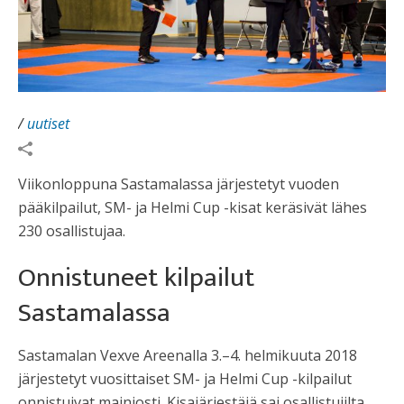
/
uutiset
Viikonloppuna Sastamalassa järjestetyt vuoden
pääkilpailut, SM- ja Helmi Cup -kisat keräsivät lähes
230 osallistujaa.
Onnistuneet kilpailut
Sastamalassa
Sastamalan Vexve Areenalla 3.–4. helmikuuta 2018
järjestetyt vuosittaiset SM- ja Helmi Cup -kilpailut
onnistuivat mainiosti. Kisajärjestäjä sai osallistujilta