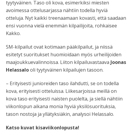
tyytyväinen. Taso oli kova, esimerkiksi miesten
avoimessa ottelusarjassa nähtiin todella hyviä
otteluja. Nyt kaikki treenaamaan kovasti, että saadaan
ensi vuonna vielä enemmän kilpailijoita, rohkaisee
Kakko.
SM-kilpailut ovat kotimaan pääkilpailut, ja niissä
esitetyt suoritukset huomioidaan myös urheilijoiden
maajoukkuevalinnoissa. Liiton kilpailuvastaava
Joonas
Helassalo
oli tyytyväinen kilpailujen tasoon.
– Erityisesti junioreiden taso ilahdutti, se on todella
kova, erityisesti otteluissa. Liikesarjoissa meillä on
kova taso erityisesti naisten puolelta, ja siellä nähtiin
viikonlopun aikana monia hyviä yksilösuorituksia,
tason nostoja ja yllätyksiäkin, analysoi Helassalo.
Katso kuvat kisaviikonlopusta!