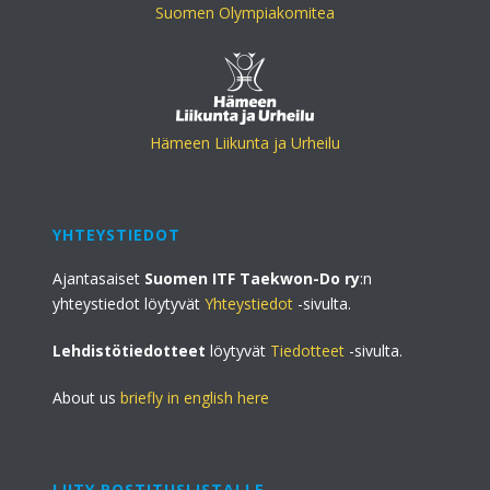
Suomen Olympiakomitea
Hämeen Liikunta ja Urheilu
YHTEYSTIEDOT
Ajantasaiset
Suomen ITF Taekwon-Do ry
:n
yhteystiedot löytyvät
Yhteystiedot
-sivulta.
Lehdistötiedotteet
löytyvät
Tiedotteet
-sivulta.
About us
briefly in english here
LIITY POSTITUSLISTALLE