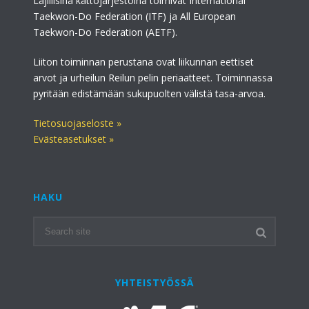
Lajillisina kattojärjestöinä toimivat International
Taekwon-Do Federation (ITF) ja All European
Taekwon-Do Federation (AETF).
Liiton toiminnan perustana ovat liikunnan eettiset
arvot ja urheilun Reilun pelin periaatteet. Toiminnassa
pyritään edistämään sukupuolten välistä tasa-arvoa.
Tietosuojaseloste »
Evästeasetukset »
HAKU
YHTEISTYÖSSÄ