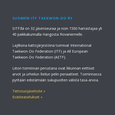
SUOMEN ITF TAEKWON-DO RY
SITF:llä on 32 jäsenseuraa ja noin 1500 harrastajaa yli
40 paikkakunnalla Hangosta Rovaniemelle.
Lajillisina kattojärjestöinä toimivat International
Taekwon-Do Federation (ITF) ja All European
Taekwon-Do Federation (AETF).
Liiton toiminnan perustana ovat liikunnan eettiset
arvot ja urheilun Reilun pelin periaatteet. Toiminnassa
pyritään edistämään sukupuolten välistä tasa-arvoa.
Tietosuojaseloste »
Evästeasetukset »