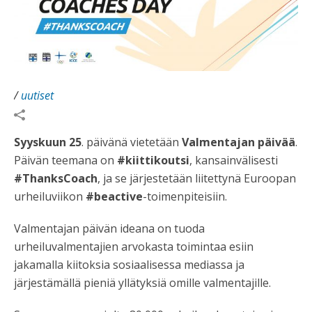
/
uutiset
Syyskuun 25
. päivänä vietetään
Valmentajan päivää
.
Päivän teemana on
#kiittikoutsi
, kansainvälisesti
#ThanksCoach
, ja se järjestetään liitettynä Euroopan
urheiluviikon
#beactive
-toimenpiteisiin.
Valmentajan päivän ideana on tuoda
urheiluvalmentajien arvokasta toimintaa esiin
jakamalla kiitoksia sosiaalisessa mediassa ja
järjestämällä pieniä yllätyksiä omille valmentajille.