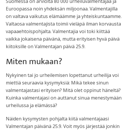
Suomessa on arviolta 80 000 urheiluvalmentajaa ja
Euroopassa noin yhdeksän miljoonaa. Valmentajilla
on valtava vaikutus elämäämme ja yhteiskuntaamme.
Valtaosa valmentajista toimii vieläpä ilman korvausta
vapaaehtoispohjalta. Valmentajia voi toki kiittää
vaikka jokaisena päivänä, mutta erityisen hyvä päivä
kiitoksille on Valmentajan päivä 25.9.
Miten mukaan?
Nykyinen tai jo urheilemisen lopettanut urheilija voi
miettiä seuraavia kysymyksiä: Mikä tekee sinun
valmentajastasi erityisen? Mitä olet oppinut häneltä?
Kuinka valmentajasi on auttanut sinua menestymään
urheilussa ja elämässä?
Näiden kysymysten pohjalta kiitä valmentajaasi
Valmentajan päivänä 25.9. Voit myös järjestää jonkin