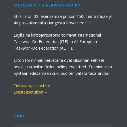
SUOMEN ITF TAEKWON-DO RY
SITF:llä on 32 jäsenseuraa ja noin 1500 harrastajaa yli
40 paikkakunnalla Hangosta Rovaniemelle.
Lajillisina kattojärjestöinä toimivat International
Taekwon-Do Federation (ITF) ja All European
Taekwon-Do Federation (AETF).
Liiton toiminnan perustana ovat liikunnan eettiset
arvot ja urheilun Reilun pelin periaatteet. Toiminnassa
pyritään edistämään sukupuolten välistä tasa-arvoa.
Tietosuojaseloste »
Evästeasetukset »
HAKU