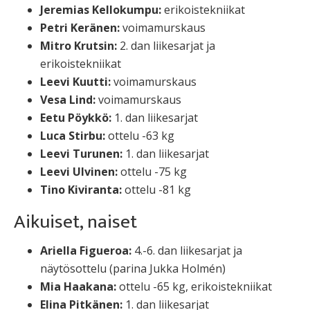
Jeremias Kellokumpu:
erikoistekniikat
Petri Keränen:
voimamurskaus
Mitro Krutsin:
2. dan liikesarjat ja
erikoistekniikat
Leevi Kuutti:
voimamurskaus
Vesa Lind:
voimamurskaus
Eetu Pöykkö:
1. dan liikesarjat
Luca Stirbu:
ottelu -63 kg
Leevi Turunen:
1. dan liikesarjat
Leevi Ulvinen:
ottelu -75 kg
Tino Kiviranta:
ottelu -81 kg
Aikuiset, naiset
Ariella Figueroa:
4.-6. dan liikesarjat ja
näytösottelu (parina Jukka Holmén)
Mia Haakana:
ottelu -65 kg, erikoistekniikat
Elina Pitkänen:
1. dan liikesarjat