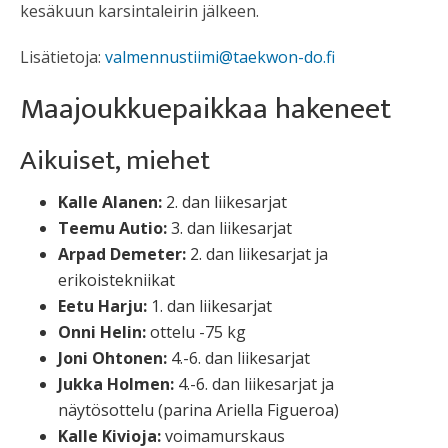
kesäkuun karsintaleirin jälkeen.
Lisätietoja:
valmennustiimi@taekwon-do.fi
Maajoukkuepaikkaa hakeneet
Aikuiset, miehet
Kalle Alanen:
2. dan liikesarjat
Teemu Autio:
3. dan liikesarjat
Arpad Demeter:
2. dan liikesarjat ja
erikoistekniikat
Eetu Harju:
1. dan liikesarjat
Onni Helin:
ottelu -75 kg
Joni Ohtonen:
4.-6. dan liikesarjat
Jukka Holmen:
4.-6. dan liikesarjat ja
näytösottelu (parina Ariella Figueroa)
Kalle Kivioja:
voimamurskaus