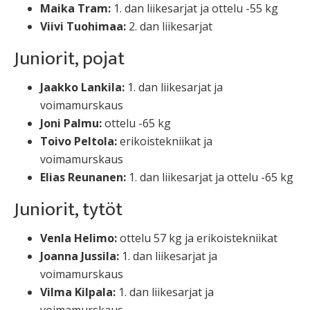
Maika Tram:
1. dan liikesarjat ja ottelu -55 kg
Viivi Tuohimaa:
2. dan liikesarjat
Juniorit, pojat
Jaakko Lankila:
1. dan liikesarjat ja
voimamurskaus
Joni Palmu:
ottelu -65 kg
Toivo Peltola:
erikoistekniikat ja
voimamurskaus
Elias Reunanen:
1. dan liikesarjat ja ottelu -65 kg
Juniorit, tytöt
Venla Helimo:
ottelu 57 kg ja erikoistekniikat
Joanna Jussila:
1. dan liikesarjat ja
voimamurskaus
Vilma Kilpala:
1. dan liikesarjat ja
voimamurskaus