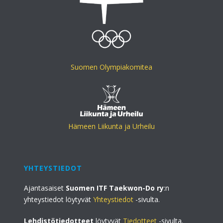
Suomen Olympiakomitea
Hämeen Liikunta ja Urheilu
YHTEYSTIEDOT
Ajantasaiset
Suomen ITF Taekwon-Do ry
:n
yhteystiedot löytyvät
Yhteystiedot
-sivulta.
Lehdistötiedotteet
löytyvät
Tiedotteet
-sivulta.