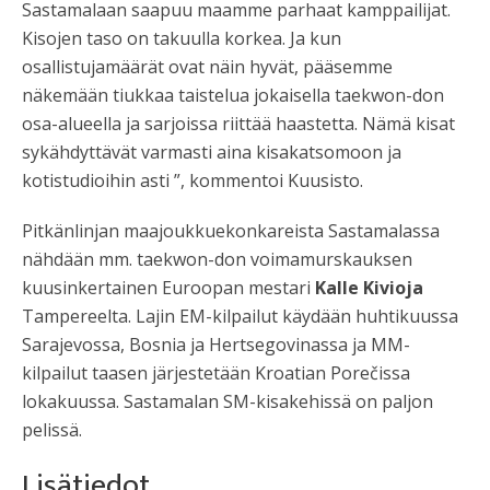
Sastamalaan saapuu maamme parhaat kamppailijat.
Kisojen taso on takuulla korkea. Ja kun
osallistujamäärät ovat näin hyvät, pääsemme
näkemään tiukkaa taistelua jokaisella taekwon-don
osa-alueella ja sarjoissa riittää haastetta. Nämä kisat
sykähdyttävät varmasti aina kisakatsomoon ja
kotistudioihin asti ”, kommentoi Kuusisto.
Pitkänlinjan maajoukkuekonkareista Sastamalassa
nähdään mm. taekwon-don voimamurskauksen
kuusinkertainen Euroopan mestari
Kalle Kivioja
Tampereelta. Lajin EM-kilpailut käydään huhtikuussa
Sarajevossa, Bosnia ja Hertsegovinassa ja MM-
kilpailut taasen järjestetään Kroatian Porečissa
lokakuussa. Sastamalan SM-kisakehissä on paljon
pelissä.
Lisätiedot