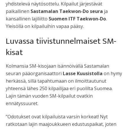
yhdistelevä näytösottelu. Kilpailut järjestävät
paikallinen
Sastamalan Taekwon-Do seura
ja
kansallinen lajiliitto
Suomen ITF Taekwon-Do
.
Yleisöllä on kilpailuihin vapaa pääsy.
Luvassa tiivistunnelmaiset SM-
kisat
Kolmansia SM-kisojaan isännöivällä Sastamalan
seuran pääorganisaattori
Lasse Kuusistolla
on hymy
herkässä, sillä tapahtumaan on ilmoittautunut
yhteensä lähes 250 kilpailijaa eri puolilta Suomea.
Lajin tämän vuoden SM-kilpailut ovatkin
ennätyssuuret.
”Odotukset ovat kilpailuista varsin korkeat! Nyt
ratkotaan lajin maajoukkueen edustuspaikat, joten