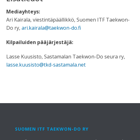
Mediayhteys:
Ari Kairala, viestintäpäällikkö, Suomen ITF Taekwon-
Do ry,
ari.kairala@taekwon-do.fi
Kilpailuiden pääjärjestäjä:
Lasse Kuusisto, Sastamalan Taekwon-Do seura ry,
lasse.kuusisto@tkd-sastamala.net
SUOMEN ITF TAEKWON-DO RY