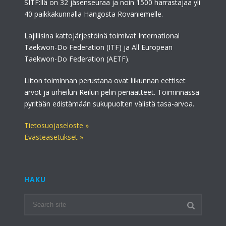
SITF:llä on 32 jäsenseuraa ja noin 1500 harrastajaa yli
40 paikkakunnalla Hangosta Rovaniemelle.
Lajillisina kattojärjestöinä toimivat International
Taekwon-Do Federation (ITF) ja All European
Taekwon-Do Federation (AETF).
Liiton toiminnan perustana ovat liikunnan eettiset
arvot ja urheilun Reilun pelin periaatteet. Toiminnassa
pyritään edistämään sukupuolten välistä tasa-arvoa.
Tietosuojaseloste »
Evästeasetukset »
HAKU