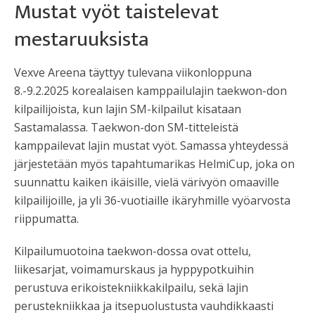
Mustat vyöt taistelevat
mestaruuksista
Vexve Areena täyttyy tulevana viikonloppuna
8.-9.2.2025 korealaisen kamppailulajin taekwon-don
kilpailijoista, kun lajin SM-kilpailut kisataan
Sastamalassa. Taekwon-don SM-titteleistä
kamppailevat lajin mustat vyöt. Samassa yhteydessä
järjestetään myös tapahtumarikas HelmiCup, joka on
suunnattu kaiken ikäisille, vielä värivyön omaaville
kilpailijoille, ja yli 36-vuotiaille ikäryhmille vyöarvosta
riippumatta.
Kilpailumuotoina taekwon-dossa ovat ottelu,
liikesarjat, voimamurskaus ja hyppypotkuihin
perustuva erikoistekniikkakilpailu, sekä lajin
perustekniikkaa ja itsepuolustusta vauhdikkaasti