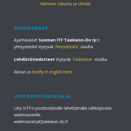
Hämeen Liikunta ja Urheilu
YHTEYSTIEDOT
Ajantasaiset
Suomen ITF Taekwon-Do ry
:n
yhteystiedot löytyvät
Yhteystiedot
-sivulta.
Lehdistötiedotteet
löytyvät
Tiedotteet
-sivulta.
About us
briefly in english here
LIITY POSTITUSLISTALLE
Liity SITF:n postituslistalle lähettämällä sähköpostia
webmasterille.
webmaster(at)taekwon-do.fi