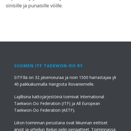
sinisille ja punaisille vöille.
SUOMEN ITF TAEKWON-DO RY
SITF:llä on 32 jäsenseuraa ja noin 1500 harrastajaa yli
40 paikkakunnalla Hangosta Rovaniemelle.
Lajillisina kattojärjestöinä toimivat International
Taekwon-Do Federation (ITF) ja All European
Taekwon-Do Federation (AETF).
Liiton toiminnan perustana ovat liikunnan eettiset
arvot ja urheilun Reilun pelin periaatteet. Toiminnassa