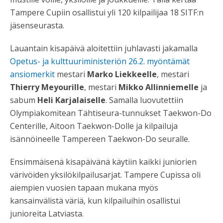
Tampere Cupiin osallistui yli 120 kilpailijaa 18 SITF:n
jäsenseurasta.
Lauantain kisapäivä aloitettiin juhlavasti jakamalla
Opetus- ja kulttuuriministeriön 26.2. myöntämät
ansiomerkit
mestari
Marko Liekkeelle
, mestari
Thierry Meyourille
, mestari
Mikko Allinniemelle
ja
sabum
Heli Karjalaiselle
. Samalla luovutettiin
Olympiakomitean Tähtiseura-tunnukset Taekwon-Do
Centerille, Aitoon Taekwon-Dolle ja kilpailuja
isännöineelle Tampereen Taekwon-Do seuralle.
Ensimmäisenä kisapäivänä käytiin kaikki juniorien
värivöiden yksilökilpailusarjat. Tampere Cupissa oli
aiempien vuosien tapaan mukana myös
kansainvälistä väriä, kun kilpailuihin osallistui
junioreita Latviasta.