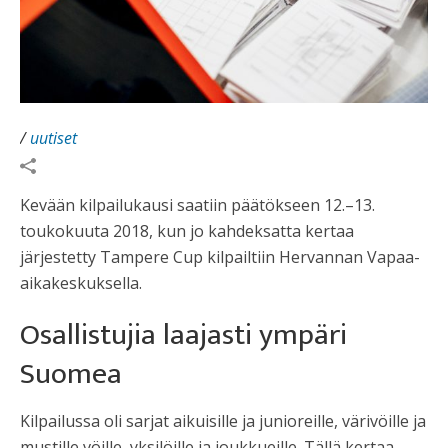
/
uutiset
Kevään kilpailukausi saatiin päätökseen 12.–13.
toukokuuta 2018, kun jo kahdeksatta kertaa
järjestetty Tampere Cup kilpailtiin Hervannan Vapaa-
aikakeskuksella.
Osallistujia laajasti ympäri
Suomea
Kilpailussa oli sarjat aikuisille ja junioreille, värivöille ja
mustille vöille, yksilöille ja joukkueille. Tällä kertaa