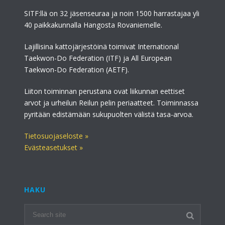
SITF:llä on 32 jäsenseuraa ja noin 1500 harrastajaa yli
40 paikkakunnalla Hangosta Rovaniemelle.
Lajillisina kattojärjestöinä toimivat International
Taekwon-Do Federation (ITF) ja All European
Taekwon-Do Federation (AETF).
Liiton toiminnan perustana ovat liikunnan eettiset
arvot ja urheilun Reilun pelin periaatteet. Toiminnassa
pyritään edistämään sukupuolten välistä tasa-arvoa.
Tietosuojaseloste »
Evästeasetukset »
HAKU