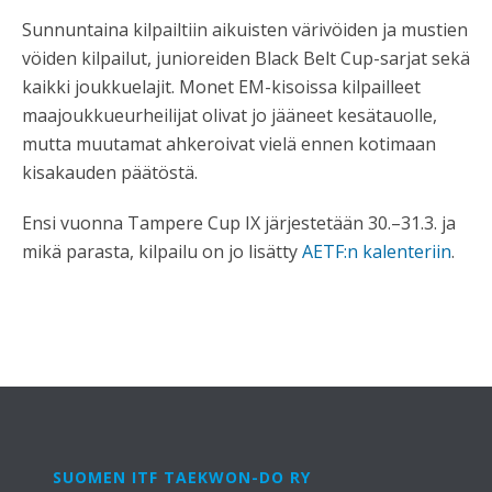
Sunnuntaina kilpailtiin aikuisten värivöiden ja mustien
vöiden kilpailut, junioreiden Black Belt Cup-sarjat sekä
kaikki joukkuelajit. Monet EM-kisoissa kilpailleet
maajoukkueurheilijat olivat jo jääneet kesätauolle,
mutta muutamat ahkeroivat vielä ennen kotimaan
kisakauden päätöstä.
Ensi vuonna Tampere Cup IX järjestetään 30.–31.3. ja
mikä parasta, kilpailu on jo lisätty
AETF:n kalenteriin
.
SUOMEN ITF TAEKWON-DO RY