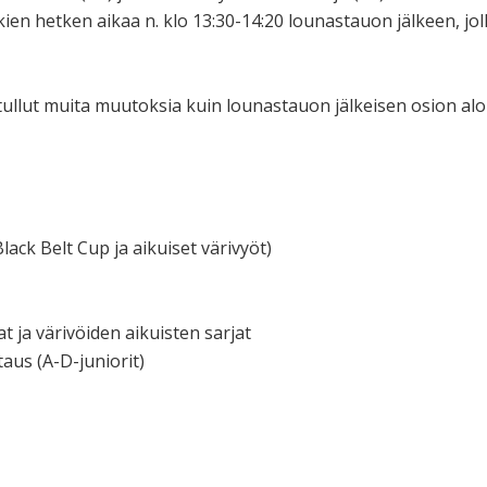
ien hetken aikaa n. klo 13:30-14:20 lounastauon jälkeen, jol
tullut muita muutoksia kuin lounastauon jälkeisen osion aloit
lack Belt Cup ja aikuiset värivyöt)
jat ja värivöiden aikuisten sarjat
taus (A-D-juniorit)