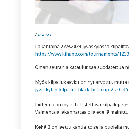
/
uutiset
Lauantaina
22.9.2023
Jyväskylässä kilpailtav
https://www.kihapp.com/
tournaments/1233
Oman seuran aikataulut saa suodatettua näkyv
Myös kilpailukaaviot on nyt arvottu, mutta
jyvaskylan-kilpailut-black-
belt-cup-2-2023/
Liitteenä on myös tulostettava kilpailujärje
Valmentajallakannattaa olla edellä mainitt
Kehä
3
on jaettu kahtia: toisella puolella mu