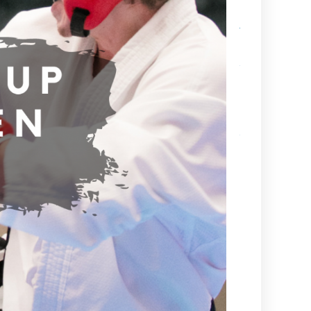
Sabumnim
Jukka Nyman
muistoissamm
Kamppailulajien
tason ohjaaja- 
valmentajakoul
(VOK 2) kausi
2026–2027
Ajankohtaista
tietoa
maailmancupiin
lähtijöille
Kesä alkaa
aina
Suurelta
Budoleiriltä
Rasbudo
Open
2026
(Black
Belt Cup
3/2026)