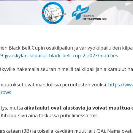
ien Black Belt Cupin osakilpailun ja värivyökilpailuiden kilpa
9-jyvaskylan-
kilpailut-black-belt-cup-2-
2023/matches
ille hakemalla seuran nimellä tai kilpailijan aikataulut hak
 muutokset ovat mahdollisia peruutusten vuoksi:
https://ww
draws
stys, mutta
aikataulut ovat alustavia ja voivat muuttua e
u Kihapp-sivu aina taskussa puhelimessa tms.
rskataan (3B) ja toisella käydään muut lajit (3A). Nämä ovat er