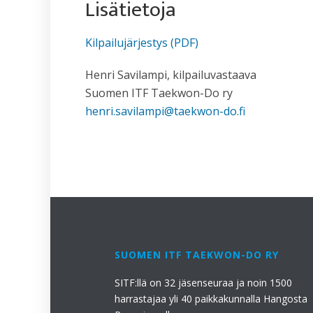
Lisätietoja
Kilpailujärjestys (PDF)
Henri Savilampi, kilpailuvastaava
Suomen ITF Taekwon-Do ry
henri.savilampi@taekwon-do.fi
SUOMEN ITF TAEKWON-DO RY
SITF:llä on 32 jäsenseuraa ja noin 1500
harrastajaa yli 40 paikkakunnalla Hangosta