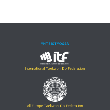
YHTEISTYÖSSÄ
International Taekwon-Do Federation
All Europe Taekwon-Do Federation