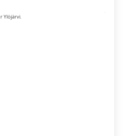
Sabumnim
Jukka Nyman
muistoissamm
 Ylöjärvi.
Kamppailulajien
tason ohjaaja- 
valmentajakoul
(VOK 2) kausi
2026–2027
Ajankohtaista
tietoa
maailmancupiin
lähtijöille
Kesä alkaa
aina
Suurelta
Budoleiriltä
Rasbudo
Open
2026
(Black
Belt Cup
3/2026)