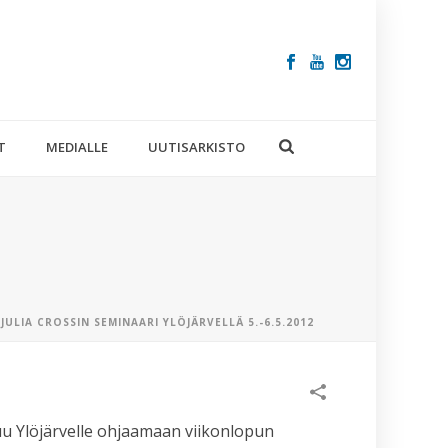
T
MEDIALLE
UUTISARKISTO
 JULIA CROSSIN SEMINAARI YLÖJÄRVELLÄ 5.-6.5.2012
VIIMEISIM
ARTIKKELIT
u Ylöjärvelle ohjaamaan viikonlopun