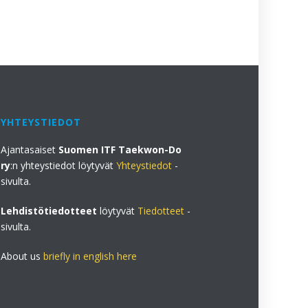
YHTEYSTIEDOT
Ajantasaiset
Suomen ITF Taekwon-Do
ry
:n yhteystiedot löytyvät
Yhteystiedot
-
sivulta.
Lehdistötiedotteet
löytyvät
Tiedotteet
-
sivulta.
About us
briefly in english here