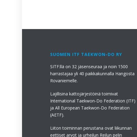
SUOMEN ITF TAEKWON-DO RY
SITF:llä on 32 jäsenseuraa ja noin 1500
harrastajaa yli 40 paikkakunnalla Hangosta
Rovaniemelle.
Lajillisina kattojärjestöinä toimivat
International Taekwon-Do Federation (ITF)
ja All European Taekwon-Do Federation
(AETF).
Liiton toiminnan perustana ovat liikunnan
eettiset arvot ja urheilun Reilun pelin