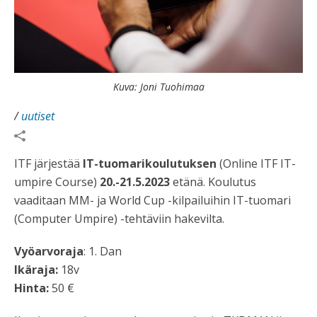
Kuva: Joni Tuohimaa
/
uutiset
ITF järjestää
IT-tuomarikoulutuksen
(Online ITF IT-
umpire Course)
20.-21.5.2023
etänä. Koulutus
vaaditaan MM- ja World Cup -kilpailuihin IT-tuomari
(Computer Umpire) -tehtäviin hakevilta.
Vyöarvoraja
: 1. Dan
Ikäraja:
18v
Hinta:
50 €