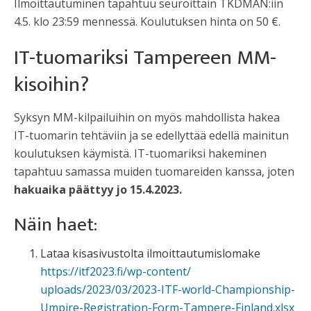
Ilmoittautuminen tapahtuu seuroittain TKDMAN:iin
4.5. klo 23:59 mennessä. Koulutuksen hinta on 50 €.
IT-tuomariksi Tampereen MM-
kisoihin?
Syksyn MM-kilpailuihin on myös mahdollista hakea
IT-tuomarin tehtäviin ja se edellyttää edellä mainitun
koulutuksen käymistä. IT-tuomariksi hakeminen
tapahtuu samassa muiden tuomareiden kanssa, joten
hakuaika päättyy jo 15.4.2023.
Näin haet:
Lataa kisasivustolta ilmoittautumislomake
https://itf2023.fi/wp-content/
uploads/2023/03/2023-ITF-
world-Championship-
Umpire-
Registration-Form-Tampere-
Finland.xlsx