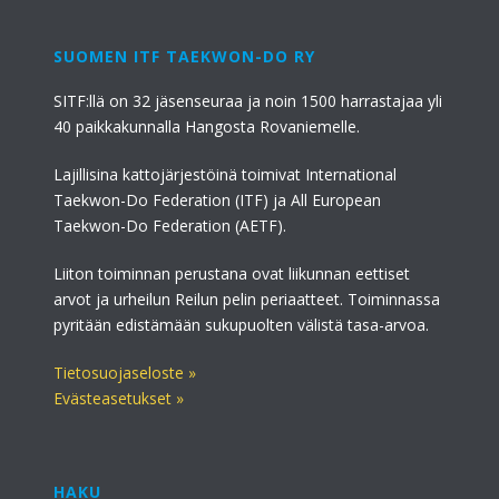
SUOMEN ITF TAEKWON-DO RY
SITF:llä on 32 jäsenseuraa ja noin 1500 harrastajaa yli
40 paikkakunnalla Hangosta Rovaniemelle.
Lajillisina kattojärjestöinä toimivat International
Taekwon-Do Federation (ITF) ja All European
Taekwon-Do Federation (AETF).
Liiton toiminnan perustana ovat liikunnan eettiset
arvot ja urheilun Reilun pelin periaatteet. Toiminnassa
pyritään edistämään sukupuolten välistä tasa-arvoa.
Tietosuojaseloste »
Evästeasetukset »
HAKU