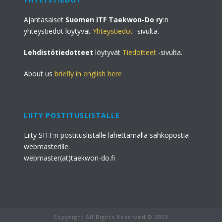
Ajantasaiset
Suomen ITF Taekwon-Do ry
:n
yhteystiedot löytyvät
Yhteystiedot
-sivulta.
Lehdistötiedotteet
löytyvät
Tiedotteet
-sivulta.
About us
briefly in english here
LIITY POSTITUSLISTALLE
Liity SITF:n postituslistalle lähettämällä sähköpostia
webmasterille.
webmaster(at)taekwon-do.fi
Copyright All Rights Reserved © 2023