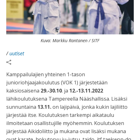
Kuva: Markku Rantanen / SITF
/
uutiset
Kamppailulajien yhteinen 1-tason
junioriohjaajakoulutus (VOK 1) järjestetään
kaksiosaisena
29.-30.10
. ja
12.-13.11.2022
lähikoulutuksena Tampereella Nääshallissa. Lisäksi
sunnuntaina
13.11.
on lajipäivä, jonka kukin lajiliitto
järjestää itse. Koulutuksen tarkempi aikataulu
ilmoitetaan osallistujille myöhemmin. Koulutuksen
järjestää Aikidoliitto ja mukana ovat lisäksi mukana
ovat karate, hokutoryu ju-jutsu, taido, itf taekwon-do