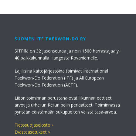
SUOMEN ITF TAEKWON-DO RY
SITF:llä on 32 jäsenseuraa ja noin 1500 harrastajaa yli
40 paikkakunnalla Hangosta Rovaniemelle.
Lajillisina kattojärjestöinä toimivat International
Taekwon-Do Federation (ITF) ja All European
Taekwon-Do Federation (AETF).
Liiton toiminnan perustana ovat liikunnan eettiset
arvot ja urheilun Reilun pelin periaatteet. Toiminnassa
pyritään edistämään sukupuolten välistä tasa-arvoa.
Tietosuojaseloste »
Evästeasetukset »