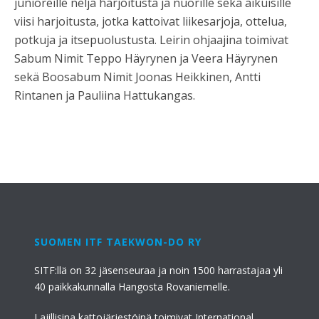
junioreille neljä harjoitusta ja nuorille sekä aikuisille
viisi harjoitusta, jotka kattoivat liikesarjoja, ottelua,
potkuja ja itsepuolustusta. Leirin ohjaajina toimivat
Sabum Nimit Teppo Häyrynen ja Veera Häyrynen
sekä Boosabum Nimit Joonas Heikkinen, Antti
Rintanen ja Pauliina Hattukangas.
SUOMEN ITF TAEKWON-DO RY
SITF:llä on 32 jäsenseuraa ja noin 1500 harrastajaa yli
40 paikkakunnalla Hangosta Rovaniemelle.
Lajillisina kattojärjestöinä toimivat International