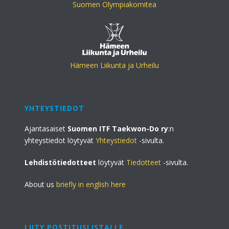
Suomen Olympiakomitea
Hämeen Liikunta ja Urheilu
YHTEYSTIEDOT
Ajantasaiset
Suomen ITF Taekwon-Do ry
:n
yhteystiedot löytyvät
Yhteystiedot
-sivulta.
Lehdistötiedotteet
löytyvät
Tiedotteet
-sivulta.
About us
briefly in english here
LIITY POSTITUSLISTALLE