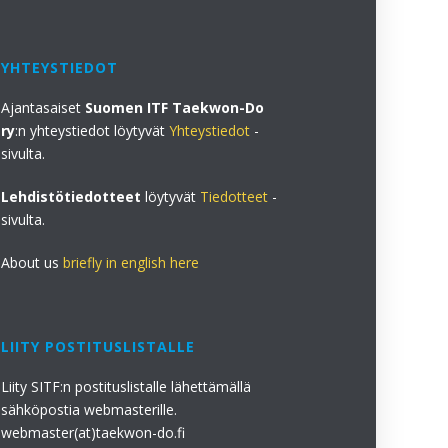
YHTEYSTIEDOT
Ajantasaiset
Suomen ITF Taekwon-Do
ry
:n yhteystiedot löytyvät
Yhteystiedot
-
sivulta.
Lehdistötiedotteet
löytyvät
Tiedotteet
-
sivulta.
About us
briefly in english here
LIITY POSTITUSLISTALLE
Liity SITF:n postituslistalle lähettämällä
sähköpostia webmasterille.
webmaster(at)taekwon-do.fi