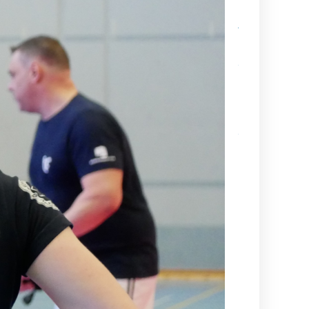
Sabumnim
Jukka Nyman
muistoissamm
Kamppailulajien
tason ohjaaja- 
valmentajakoul
(VOK 2) kausi
2026–2027
Ajankohtaista
tietoa
maailmancupiin
lähtijöille
Kesä alkaa
aina
Suurelta
Budoleiriltä
Rasbudo
Open
2026
(Black
Belt Cup
3/2026)