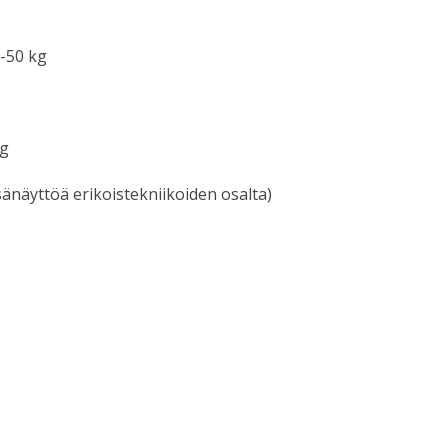
 -50 kg
kg
sänäyttöä erikoistekniikoiden osalta)