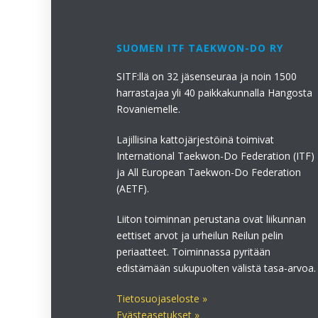
SUOMEN ITF TAEKWON-DO RY
SITF:llä on 32 jäsenseuraa ja noin 1500
harrastajaa yli 40 paikkakunnalla Hangosta
Rovaniemelle.
Lajillisina kattojärjestöinä toimivat
International Taekwon-Do Federation (ITF)
ja All European Taekwon-Do Federation
(AETF).
Liiton toiminnan perustana ovat liikunnan
eettiset arvot ja urheilun Reilun pelin
periaatteet. Toiminnassa pyritään
edistämään sukupuolten välistä tasa-arvoa.
Tietosuojaseloste »
Evästeasetukset »