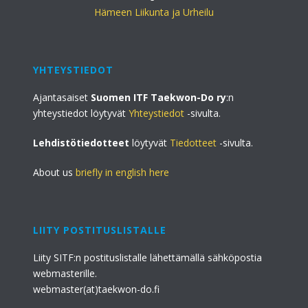
Hämeen Liikunta ja Urheilu
YHTEYSTIEDOT
Ajantasaiset
Suomen ITF Taekwon-Do ry
:n
yhteystiedot löytyvät
Yhteystiedot
-sivulta.
Lehdistötiedotteet
löytyvät
Tiedotteet
-sivulta.
About us
briefly in english here
LIITY POSTITUSLISTALLE
Liity SITF:n postituslistalle lähettämällä sähköpostia
webmasterille.
webmaster(at)taekwon-do.fi