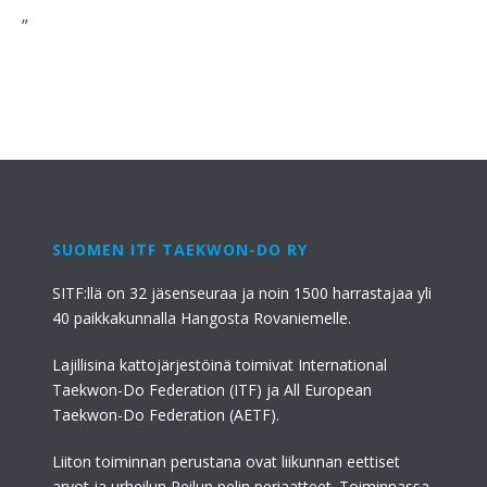
”
SUOMEN ITF TAEKWON-DO RY
SITF:llä on 32 jäsenseuraa ja noin 1500 harrastajaa yli
40 paikkakunnalla Hangosta Rovaniemelle.
Lajillisina kattojärjestöinä toimivat International
Taekwon-Do Federation (ITF) ja All European
Taekwon-Do Federation (AETF).
Liiton toiminnan perustana ovat liikunnan eettiset
arvot ja urheilun Reilun pelin periaatteet. Toiminnassa