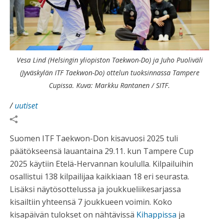
Vesa Lind (Helsingin yliopiston Taekwon-Do) ja Juho Puoliväli
(Jyväskylän ITF Taekwon-Do) ottelun tuoksinnassa Tampere
Cupissa. Kuva: Markku Rantanen / SITF.
/
uutiset
Suomen ITF Taekwon-Don kisavuosi 2025 tuli
päätökseensä lauantaina 29.11. kun Tampere Cup
2025 käytiin Etelä-Hervannan koululla. Kilpailuihin
osallistui 138 kilpailijaa kaikkiaan 18 eri seurasta.
Lisäksi näytösottelussa ja joukkueliikesarjassa
kisailtiin yhteensä 7 joukkueen voimin.
Koko
kisapäivän tulokset on nähtävissä
Kihappissa
ja