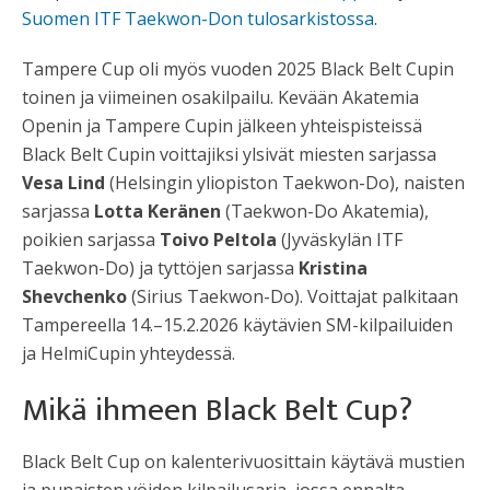
Suomen ITF Taekwon-Don tulosarkistossa
.
Tampere Cup oli myös vuoden 2025 Black Belt Cupin
toinen ja viimeinen osakilpailu. Kevään Akatemia
Openin ja Tampere Cupin jälkeen yhteispisteissä
Black Belt Cupin voittajiksi ylsivät miesten sarjassa
Vesa Lind
(Helsingin yliopiston Taekwon-Do), naisten
sarjassa
Lotta Keränen
(Taekwon-Do Akatemia),
poikien sarjassa
Toivo Peltola
(Jyväskylän ITF
Taekwon-Do) ja tyttöjen sarjassa
Kristina
Shevchenko
(Sirius Taekwon-Do). Voittajat palkitaan
Tampereella 14.–15.2.2026 käytävien SM-kilpailuiden
ja HelmiCupin yhteydessä.
Mikä ihmeen Black Belt Cup?
Black Belt Cup on kalenterivuosittain käytävä mustien
ja punaisten vöiden kilpailusarja, jossa ennalta