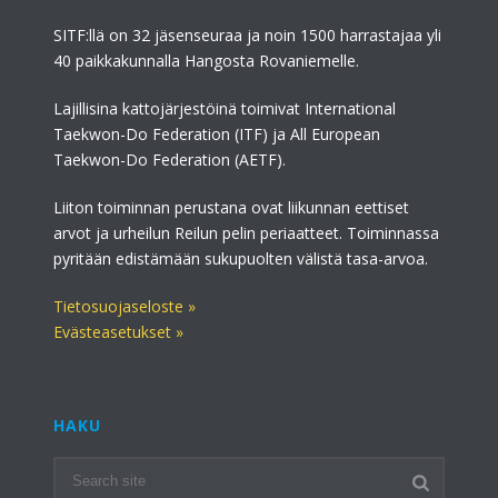
SITF:llä on 32 jäsenseuraa ja noin 1500 harrastajaa yli
40 paikkakunnalla Hangosta Rovaniemelle.
Lajillisina kattojärjestöinä toimivat International
Taekwon-Do Federation (ITF) ja All European
Taekwon-Do Federation (AETF).
Liiton toiminnan perustana ovat liikunnan eettiset
arvot ja urheilun Reilun pelin periaatteet. Toiminnassa
pyritään edistämään sukupuolten välistä tasa-arvoa.
Tietosuojaseloste »
Evästeasetukset »
HAKU