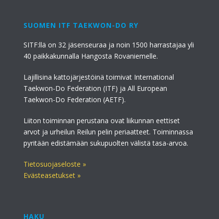
SUOMEN ITF TAEKWON-DO RY
SITF:llä on 32 jäsenseuraa ja noin 1500 harrastajaa yli
40 paikkakunnalla Hangosta Rovaniemelle.
Lajillisina kattojärjestöinä toimivat International
Taekwon-Do Federation (ITF) ja All European
Taekwon-Do Federation (AETF).
Liiton toiminnan perustana ovat liikunnan eettiset
arvot ja urheilun Reilun pelin periaatteet. Toiminnassa
pyritään edistämään sukupuolten välistä tasa-arvoa.
Tietosuojaseloste »
Evästeasetukset »
HAKU