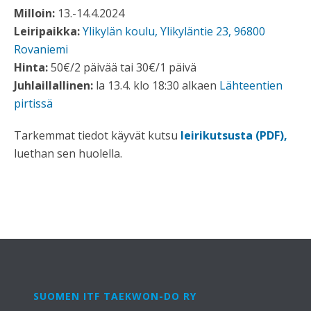
Milloin:
13.-14.4.2024
Leiripaikka:
Ylikylän koulu, Ylikyläntie 23, 96800
Rovaniemi
Hinta:
50€/2 päivää tai 30€/1 päivä
Juhlaillallinen:
la 13.4. klo 18:30 alkaen
Lähteentien
pirtissä
Tarkemmat tiedot käyvät kutsu
leirikutsusta (PDF),
luethan sen huolella.
SUOMEN ITF TAEKWON-DO RY