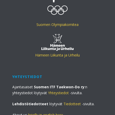
Suomen Olympiakomitea
Hämeen Liikunta ja Urheilu
YHTEYSTIEDOT
Ajantasaiset
Suomen ITF Taekwon-Do ry
:n
yhteystiedot löytyvät
Yhteystiedot
-sivulta.
Lehdistötiedotteet
löytyvät
Tiedotteet
-sivulta.
About us
briefly in english here