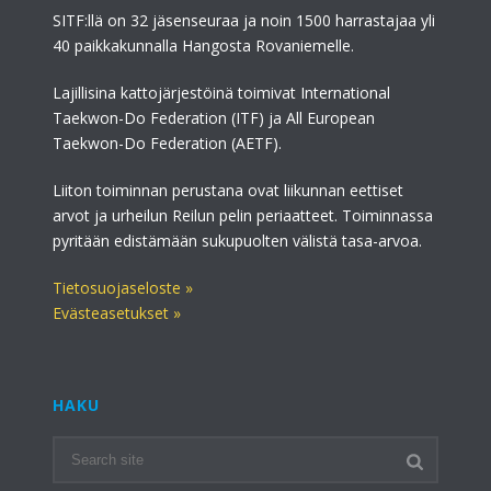
SITF:llä on 32 jäsenseuraa ja noin 1500 harrastajaa yli
40 paikkakunnalla Hangosta Rovaniemelle.
Lajillisina kattojärjestöinä toimivat International
Taekwon-Do Federation (ITF) ja All European
Taekwon-Do Federation (AETF).
Liiton toiminnan perustana ovat liikunnan eettiset
arvot ja urheilun Reilun pelin periaatteet. Toiminnassa
pyritään edistämään sukupuolten välistä tasa-arvoa.
Tietosuojaseloste »
Evästeasetukset »
HAKU