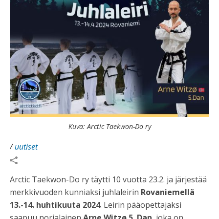
Kuva: Arctic Taekwon-Do ry
/
uutiset
Arctic Taekwon-Do ry täytti 10 vuotta 23.2. ja järjestää
merkkivuoden kunniaksi juhlaleirin
Rovaniemellä
13.-14. huhtikuuta 2024
. Leirin pääopettajaksi
saapuu norjalainen
Arne Witzø 5. Dan
, joka on