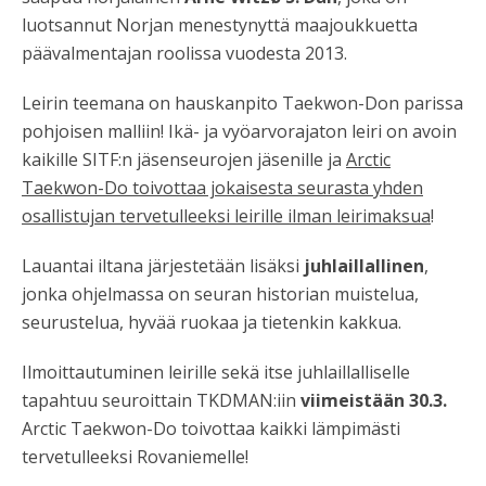
luotsannut Norjan menestynyttä maajoukkuetta
päävalmentajan roolissa vuodesta 2013.
Leirin teemana on hauskanpito Taekwon-Don parissa
pohjoisen malliin! Ikä- ja vyöarvorajaton leiri on avoin
kaikille SITF:n jäsenseurojen jäsenille ja
Arctic
Taekwon-Do
toivottaa jokaisesta seurasta yhden
osallistujan tervetulleeksi leirille ilman leirimaksua
!
Lauantai iltana järjestetään lisäksi
juhlaillallinen
,
jonka ohjelmassa on seuran historian muistelua,
seurustelua, hyvää ruokaa ja tietenkin kakkua.
Ilmoittautuminen leirille sekä itse juhlaillalliselle
tapahtuu seuroittain TKDMAN:iin
viimeistään 30.3.
Arctic Taekwon-Do toivottaa kaikki lämpimästi
tervetulleeksi Rovaniemelle!