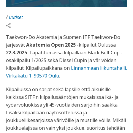
/
uutiset
Taekwon-Do Akatemia ja Suomen ITF Taekwon-Do
järjesvät
Akatemia Open 2025
-kilpailut Oulussa
22.3.2025
. Tapahtumassa kilpaillaan Black Belt Cup -
osakilpailu 1/2025 sekä Diesel Cupin ja värivöiden
kilpailut. Kilpailupaikkana on
Linnanmaan liikuntahalli,
Virkakatu 1, 90570 Oulu
.
Kilpailuissa on sarjat sekä lapsille että aikuisille
kaikissa SITF:n kilpailusääntöjen mukaisissa ikä- ja
vyöarvoluokissa yli 45-vuotiaiden sarjoihin saakka.
Lisäksi kilpaillaan näytösottelussa ja
joukkueliikesarjoissa värivöille ja mustille vöille. Mikäli
joukkuelajissa on vain yksi joukkue, suoritus tehdään