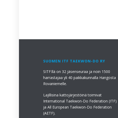
SUOMEN ITF TAEKWON-DO RY
SITF:llä on 32 jäsenseuraa ja noin 1500
harrastajaa yli 40 paikkakunnalla Hangosta
Rovaniemelle.
Lajillisina kattojärjestöinä toimivat
International Taekwon-Do Federation (ITF)
ja All European Taekwon-Do Federation
(AETF).