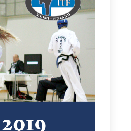
Kamppailulajien
tason ohjaaja- 
valmentajakoul
(VOK 2) kausi
2026–2027
Ajankohtaista
tietoa
maailmancupiin
lähtijöille
Kesä alkaa
aina
Suurelta
Budoleiriltä
Rasbudo
Open
2026
(Black
Belt Cup
3/2026)
Dan-
koetuloksia,
kevät 2026