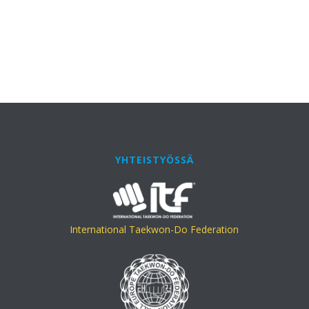
YHTEISTYÖSSÄ
International Taekwon-Do Federation