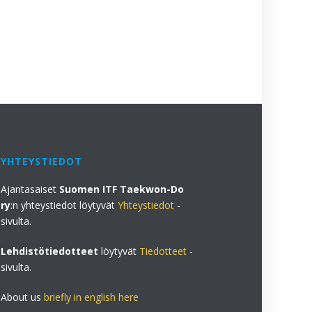
23.5.2026
YHTEYSTIEDOT
Ajantasaiset
Suomen ITF Taekwon-Do
ry
:n yhteystiedot löytyvät
Yhteystiedot
-
sivulta.
Lehdistötiedotteet
löytyvät
Tiedotteet
-
sivulta.
About us
briefly in english here