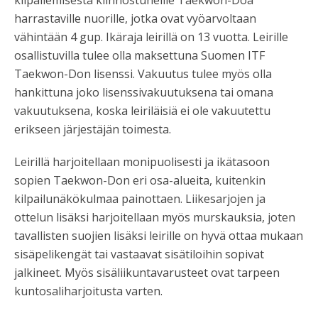
harrastaville nuorille, jotka ovat vyöarvoltaan
vähintään 4 gup. Ikäraja leirillä on 13 vuotta. Leirille
osallistuvilla tulee olla maksettuna Suomen ITF
Taekwon-Don lisenssi. Vakuutus tulee myös olla
hankittuna joko lisenssivakuutuksena tai omana
vakuutuksena, koska leiriläisiä ei ole vakuutettu
erikseen järjestäjän toimesta.
Leirillä harjoitellaan monipuolisesti ja ikätasoon
sopien Taekwon-Don eri osa-alueita, kuitenkin
kilpailunäkökulmaa painottaen. Liikesarjojen ja
ottelun lisäksi harjoitellaan myös murskauksia, joten
tavallisten suojien lisäksi leirille on hyvä ottaa mukaan
sisäpelikengät tai vastaavat sisätiloihin sopivat
jalkineet. Myös sisäliikuntavarusteet ovat tarpeen
kuntosaliharjoitusta varten.