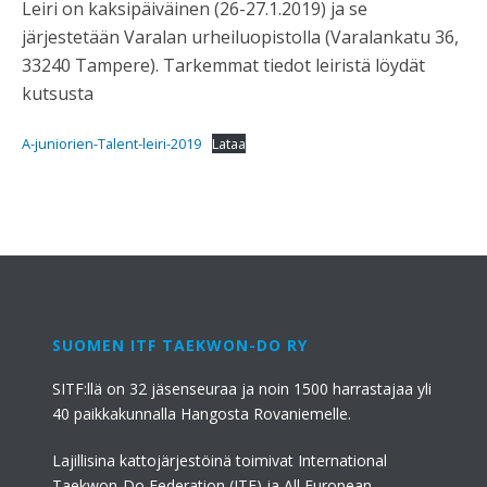
Leiri on kaksipäiväinen (26-27.1.2019) ja se
järjestetään Varalan urheiluopistolla (Varalankatu 36,
33240 Tampere). Tarkemmat tiedot leiristä löydät
kutsusta
A-juniorien-Talent-leiri-2019
Lataa
SUOMEN ITF TAEKWON-DO RY
SITF:llä on 32 jäsenseuraa ja noin 1500 harrastajaa yli
40 paikkakunnalla Hangosta Rovaniemelle.
Lajillisina kattojärjestöinä toimivat International
Taekwon-Do Federation (ITF) ja All European