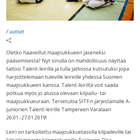
/
uutiset
Oletko haaveillut maajoukkueen jäseneksi
pääsemisestä? Nyt sinulla on mahdollisuus näyttää
taitosi Talent-leirillä ja tulla jatkossa kutsutuksi jopa
harjoittelemaan tuleville leireille yhdessä Suomen
maajoukkueen kanssa. Talent-leiriltä voit saada
potkua myös jo alussa olevaan kilpailu- tai
maajoukkueuraan. Tervetuloa SITF:n järjestämälle A-
juniorien Talent-leirille Tampereen Varalaan
26.01.-27.01.2019!
Leiri on tarkoitettu maajoukkuetasolla kilpaileville tai
kilpailemisesta kiinnostuneille Taekwon-Doa