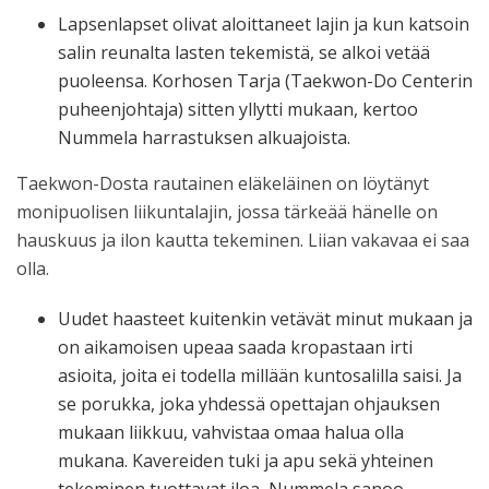
Lapsenlapset olivat aloittaneet lajin ja kun katsoin
salin reunalta lasten tekemistä, se alkoi vetää
puoleensa. Korhosen Tarja (Taekwon-Do Centerin
puheenjohtaja) sitten yllytti mukaan, kertoo
Nummela harrastuksen alkuajoista.
Taekwon-Dosta rautainen eläkeläinen on löytänyt
monipuolisen liikuntalajin, jossa tärkeää hänelle on
hauskuus ja ilon kautta tekeminen. Liian vakavaa ei saa
olla.
Uudet haasteet kuitenkin vetävät minut mukaan ja
on aikamoisen upeaa saada kropastaan irti
asioita, joita ei todella millään kuntosalilla saisi. Ja
se porukka, joka yhdessä opettajan ohjauksen
mukaan liikkuu, vahvistaa omaa halua olla
mukana. Kavereiden tuki ja apu sekä yhteinen
tekeminen tuottavat iloa, Nummela sanoo.