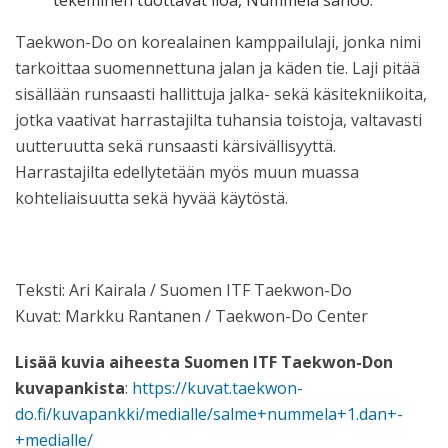
Taekwon-Do on korealainen kamppailulaji, jonka nimi
tarkoittaa suomennettuna jalan ja käden tie. Laji pitää
sisällään runsaasti hallittuja jalka- sekä käsitekniikoita,
jotka vaativat harrastajilta tuhansia toistoja, valtavasti
uutteruutta sekä runsaasti kärsivällisyyttä.
Harrastajilta edellytetään myös muun muassa
kohteliaisuutta sekä hyvää käytöstä.
Teksti: Ari Kairala / Suomen ITF Taekwon-Do
Kuvat: Markku Rantanen / Taekwon-Do Center
Lisää kuvia aiheesta Suomen ITF Taekwon-Don
kuvapankista
:
https://kuvat.taekwon-
do.fi/kuvapankki/medialle/salme+nummela+1.dan+-
+medialle/