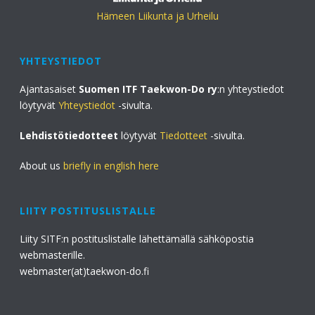
Hämeen Liikunta ja Urheilu
YHTEYSTIEDOT
Ajantasaiset
Suomen ITF Taekwon-Do ry
:n yhteystiedot
löytyvät
Yhteystiedot
-sivulta.
Lehdistötiedotteet
löytyvät
Tiedotteet
-sivulta.
About us
briefly in english here
LIITY POSTITUSLISTALLE
Liity SITF:n postituslistalle lähettämällä sähköpostia
webmasterille.
webmaster(at)taekwon-do.fi