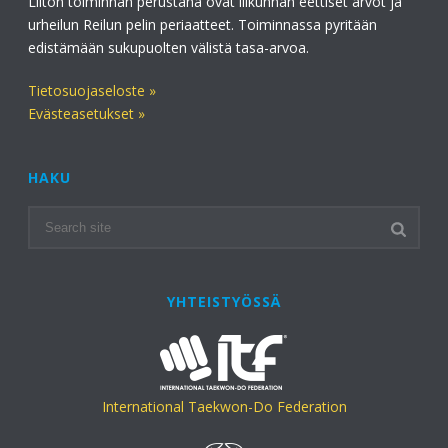
Liiton toiminnan perustana ovat liikunnan eettiset arvot ja
urheilun Reilun pelin periaatteet. Toiminnassa pyritään
edistämään sukupuolten välistä tasa-arvoa.
Tietosuojaseloste »
Evästeasetukset »
HAKU
YHTEISTYÖSSÄ
International Taekwon-Do Federation