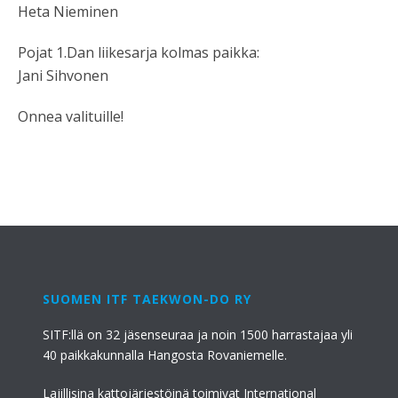
Heta Nieminen
Pojat 1.Dan liikesarja kolmas paikka:
Jani Sihvonen
Onnea valituille!
SUOMEN ITF TAEKWON-DO RY
SITF:llä on 32 jäsenseuraa ja noin 1500 harrastajaa yli
40 paikkakunnalla Hangosta Rovaniemelle.
Lajillisina kattojärjestöinä toimivat International