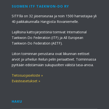
SUOMEN ITF TAEKWON-DO RY
SITF:llä on 32 jäsenseuraa ja noin 1500 harrastajaa yli
40 paikkakunnalla Hangosta Rovaniemelle.
Lajillisina kattojärjestöinä toimivat International
Taekwon-Do Federation (ITF) ja All European
Taekwon-Do Federation (AETF).
Liiton toiminnan perustana ovat liikunnan eettiset
arvot ja urheilun Reilun pelin periaatteet. Toiminnassa
pyritään edistämään sukupuolten välistä tasa-arvoa.
Tietosuojaseloste »
Evästeasetukset »
HAKU