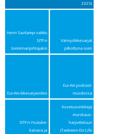
2025)
Henri Savilampi valittu
SITF:n
Värivyöliikesarjat
toiminnanjohtajaksi
pilkottuna osiin
Eui-Am podcast-
Eui-Am-liikesarjavideo
muodossa
Kovetusvinkkejä
murskaus­
SITF:n Youtube-
harjoitteluun
kanava ja
(Taekwon-Do Life