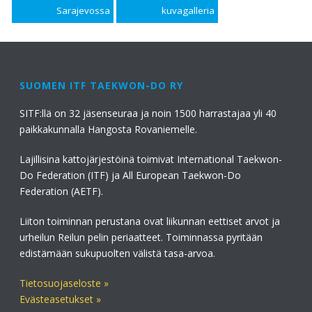
Sarajevossa
kuvagalleria
SUOMEN ITF TAEKWON-DO RY
SITF:llä on 32 jäsenseuraa ja noin 1500 harrastajaa yli 40
paikkakunnalla Hangosta Rovaniemelle.
Lajillisina kattojärjestöinä toimivat International Taekwon-
Do Federation (ITF) ja All European Taekwon-Do
Federation (AETF).
Liiton toiminnan perustana ovat liikunnan eettiset arvot ja
urheilun Reilun pelin periaatteet. Toiminnassa pyritään
edistämään sukupuolten välistä tasa-arvoa.
Tietosuojaseloste »
Evästeasetukset »