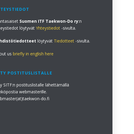
HTEYSTIEDOT
antasaiset
Suomen ITF Taekwon-Do ry
:n
teystiedot löytyvät
Yhteystiedot
-sivulta.
hdistötiedotteet
löytyvät
Tiedotteet
-sivulta.
out us
briefly in english here
ITY POSTITUSLISTALLE
ty SITF:n postituslistalle lähettämällä
hköpostia webmasterille.
bmaster(at)taekwon-do.fi