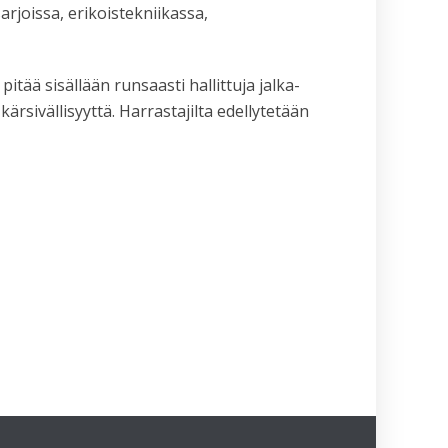
rjoissa, erikoistekniikassa,
tää sisällään runsaasti hallittuja jalka-
kärsivällisyyttä. Harrastajilta edellytetään