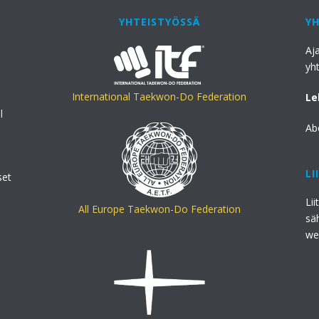
YHTEISTYÖSSÄ
Y
Aj
yh
International Taekwon-Do Federation
Le
l
Ab
LI
set
Lii
All Europe Taekwon-Do Federation
sä
we