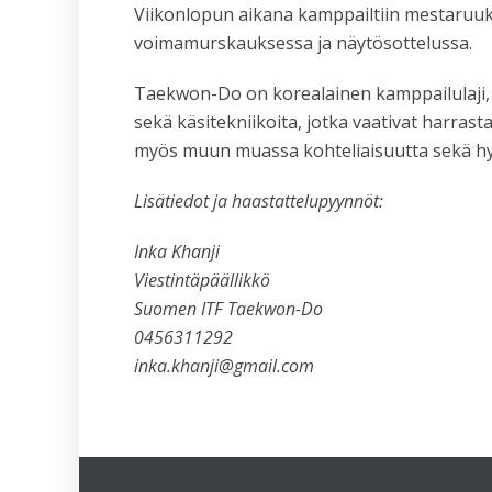
Viikonlopun aikana kamppailtiin mestaruuksi
voimamurskauksessa ja näytösottelussa.
Taekwon-Do on korealainen kamppailulaji, jon
sekä käsitekniikoita, jotka vaativat harrasta
myös muun muassa kohteliaisuutta sekä hy
Lisätiedot ja haastattelupyynnöt:
Inka Khanji
Viestintäpäällikkö
Suomen ITF Taekwon-Do
0456311292
inka.khanji@gmail.com