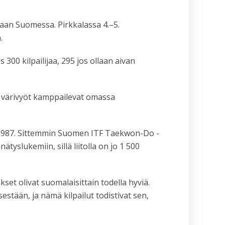
aan Suomessa. Pirkkalassa 4.–5.
.
300 kilpailijaa, 295 jos ollaan aivan
si värivyöt kamppailevat omassa
 1987. Sittemmin Suomen ITF Taekwon-Do -
yslukemiin, sillä liitolla on jo 1 500
set olivat suomalaisittain todella hyviä.
estään, ja nämä kilpailut todistivat sen,