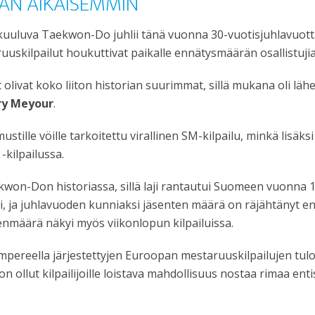
AN AIKAISEMMIN
kuuluva Taekwon-Do juhlii tänä vuonna 30-vuotisjuhlavuott
uskilpailut houkuttivat paikalle ennätysmäärän osallistujia
livat koko liiton historian suurimmat, sillä mukana oli lähes 
ry Meyour
.
stille vöille tarkoitettu virallinen SM-kilpailu, minkä lisäk
-kilpailussa.
kwon-Don historiassa, sillä laji rantautui Suomeen vuonna
 ja juhlavuoden kunniaksi jäsenten määrä on räjähtänyt ennät
enmäärä näkyi myös viikonlopun kilpailuissa.
Tampereella järjestettyjen Euroopan mestaruuskilpailujen tulok
llut kilpailijoille loistava mahdollisuus nostaa rimaa entis