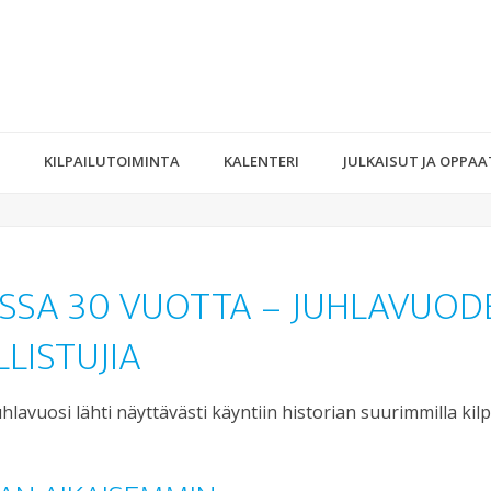
KILPAILUTOIMINTA
KALENTERI
JULKAISUT JA OPPAA
A 30 VUOTTA – JUHLAVUODEN
LISTUJIA
uosi lähti näyttävästi käyntiin historian suurimmilla kilpailu