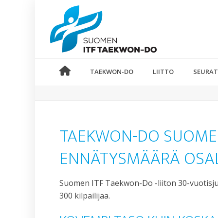
TAEKWON-DO
LIITTO
SEURAT
TAEKWON-DO SUOMESS
ENNÄTYSMÄÄRÄ OSAL
Suomen ITF Taekwon-Do -liiton 30-vuotisjuhlav
300 kilpailijaa.