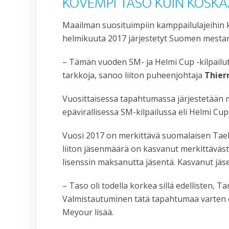
KOVEMPI TASO KUIN KOSKA
Maailman suosituimpiin kamppailulajeihin 
helmikuuta 2017 järjestetyt Suomen mestaru
– Tämän vuoden SM- ja Helmi Cup -kilpailut o
tarkkoja, sanoo liiton puheenjohtaja
Thier
Vuosittaisessa tapahtumassa järjestetään mu
epävirallisessa SM-kilpailussa eli Helmi Cup 
Vuosi 2017 on merkittävä suomalaisen Tae
liiton jäsenmäärä on kasvanut merkittävästi,
lisenssin maksanutta jäsentä. Kasvanut jäs
– Taso oli todella korkea sillä edellisten, 
Valmistautuminen tätä tapahtumaa varten on o
Meyour lisää.