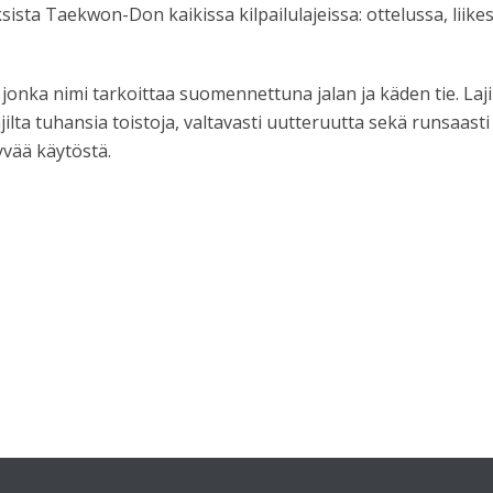
sta Taekwon-Don kaikissa kilpailulajeissa: ottelussa, liikesa
ka nimi tarkoittaa suomennettuna jalan ja käden tie. Laji pi
jilta tuhansia toistoja, valtavasti uutteruutta sekä runsaasti 
vää käytöstä.