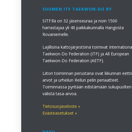
SUOMEN ITF TAEKWON-DO RY
SITF:llä on 32 jäsenseuraa ja noin 1500
harrastajaa yli 40 paikkakunnalla Hangosta
Rovaniemelle.
Lajillisina kattojärjestöinä toimivat Internationa
Taekwon-Do Federation (ITF) ja All European
Taekwon-Do Federation (AETF).
Liiton toiminnan perustana ovat liikunnan eetti
arvot ja urheilun Reilun pelin periaatteet.
Toiminnassa pyritään edistämään sukupuolten
välistä tasa-arvoa.
Tietosuojaseloste »
Evästeasetukset »
HAKU