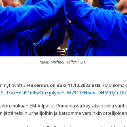
Kuva: Michael Holler / SITF
n nyt avattu.
Hakemus on auki 11.12.2022 asti.
Hakulomakke
IpQLScRXvxHAsi916lEwQuZg4ypeYkW7911EH5uV_DHA9FljCqDU
on mukaan EM-kilpailut Romaniassa käytäisiin vielä vanhoil
jättäneisiin urhelijoihin ja katsomme varsinkin ottelijoide