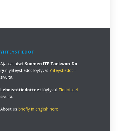
YHTEYSTIEDOT
Ajantasaiset
Suomen ITF Taekwon-Do
ry
:n yhteystiedot löytyvät
Yhteystiedot
-
sivulta.
Lehdistötiedotteet
löytyvät
Tiedotteet
-
sivulta.
About us
briefly in english here