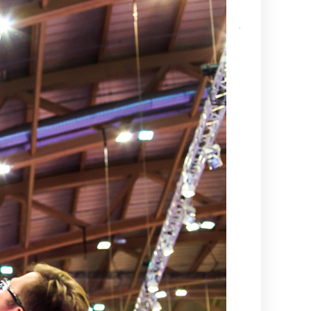
Sabumnim
Jukka Nyman
muistoissamm
Kamppailulajien
tason ohjaaja- 
valmentajakoul
(VOK 2) kausi
2026–2027
Ajankohtaista
tietoa
maailmancupiin
lähtijöille
Kesä alkaa
aina
Suurelta
Budoleiriltä
Rasbudo
Open
2026
(Black
Belt Cup
3/2026)