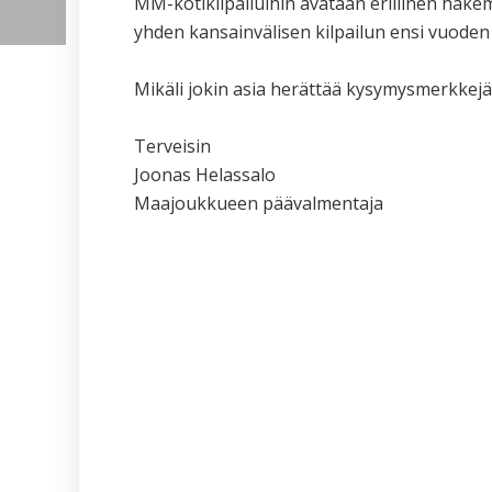
MM-kotikilpailuihin avataan erillinen hak
yhden kansainvälisen kilpailun ensi vuoden
Mikäli jokin asia herättää kysymysmerkkejä,
Terveisin
Joonas Helassalo
Maajoukkueen päävalmentaja