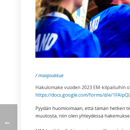
/
maajoukkue
Hakulomake vuoden 2023 EM-kilpailuihin o
https://docs.google.com/forms/d/e/1FA
Pyydän huomioimaan, että tämän hetken tied
muutosta, niin olen yhteydessä hakemuksen 