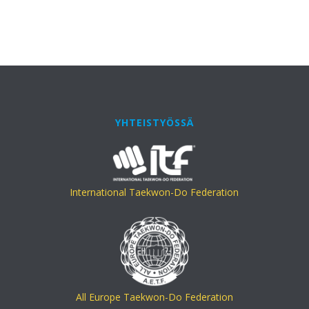
YHTEISTYÖSSÄ
International Taekwon-Do Federation
All Europe Taekwon-Do Federation