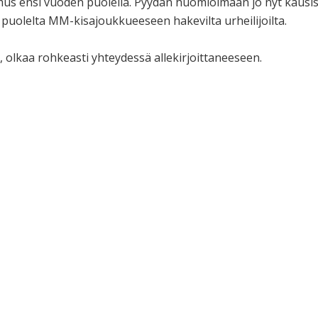
emus ensi vuoden puolella. Pyydän huomioimaan jo nyt kausi
 puolelta MM-kisajoukkueeseen hakevilta urheilijoilta.
 olkaa rohkeasti yhteydessä allekirjoittaneeseen.