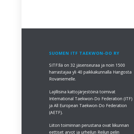
SUOMEN ITF TAEKWON-DO RY
SITF:llä on 32 jäsenseuraa ja noin 1500
harrastajaa yli 40 paikkakunnalla Hangosta
Rovaniemelle.
Lajillisina kattojärjestöinä toimivat
International Taekwon-Do Federation (ITF)
ja All European Taekwon-Do Federation
(AETF).
Liiton toiminnan perustana ovat liikunnan
eettiset arvot ja urheilun Reilun pelin