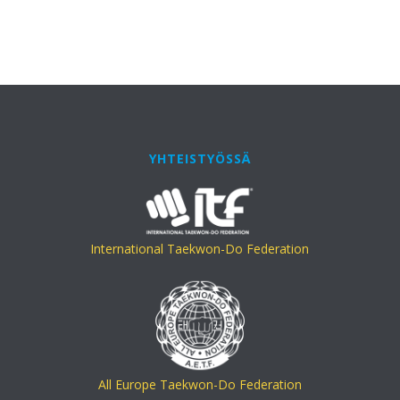
YHTEISTYÖSSÄ
International Taekwon-Do Federation
All Europe Taekwon-Do Federation