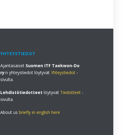
YHTEYSTIEDOT
Ajantasaiset
Suomen ITF Taekwon-Do
ry
:n yhteystiedot löytyvät
Yhteystiedot
-
sivulta.
Lehdistötiedotteet
löytyvät
Tiedotteet
-
sivulta.
About us
briefly in english here