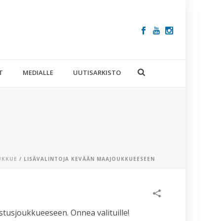
T
MEDIALLE
UUTISARKISTO
UKKUE
/ LISÄVALINTOJA KEVÄÄN MAAJOUKKUEESEEN
VIIMEISIM
ARTIKKELIT
tusjoukkueeseen. Onnea valituille!