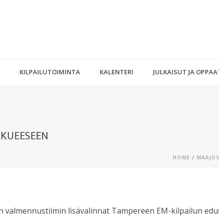
KILPAILUTOIMINTA
KALENTERI
JULKAISUT JA OPPAA
KKUEESEEN
HOME
/
MAAJO
n valmennustiimin lisävalinnat Tampereen EM-kilpailun edus