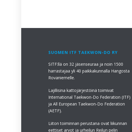
SUOMEN ITF TAEKWON-DO RY
SITF:llä on 32 jäsenseuraa ja noin 1500
harrastajaa yli 40 paikkakunnalla Hangosta
Rovaniemelle.
Lajillisina kattojärjestöinä toimivat
International Taekwon-Do Federation (ITF)
ja All European Taekwon-Do Federation
(AETF).
Liiton toiminnan perustana ovat liikunnan
eettiset arvot ja urheilun Reilun pelin