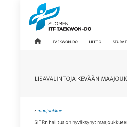
TAEKWON-DO
LIITTO
SEURAT
LISÄVALINTOJA KEVÄÄN MAAJOU
/
maajoukkue
SITF:n hallitus on hyväksynyt maajoukkuee