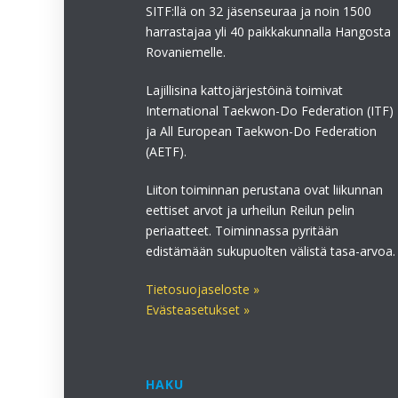
SITF:llä on 32 jäsenseuraa ja noin 1500
harrastajaa yli 40 paikkakunnalla Hangosta
Rovaniemelle.
Lajillisina kattojärjestöinä toimivat
International Taekwon-Do Federation (ITF)
ja All European Taekwon-Do Federation
(AETF).
Liiton toiminnan perustana ovat liikunnan
eettiset arvot ja urheilun Reilun pelin
periaatteet. Toiminnassa pyritään
edistämään sukupuolten välistä tasa-arvoa.
Tietosuojaseloste »
Evästeasetukset »
HAKU