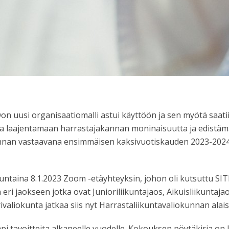
uusi organisaatiomalli astui käyttöön ja sen myötä saati
roja laajentamaan harrastajakannan moninaisuutta ja edistä
nnan vastaavana ensimmäisen kaksivuotiskauden 2023-2024
taina 8.1.2023 Zoom -etäyhteyksin, johon oli kutsuttu SITF:
eri jaokseen jotka ovat Junioriliikuntajaos, Aikuisliikuntajaos
ivaliokunta jatkaa siis nyt Harrastaliikuntavaliokunnan alais
läpi tavoitteita alkaneelle vuodelle. Kokouksen pöytäkirja on 