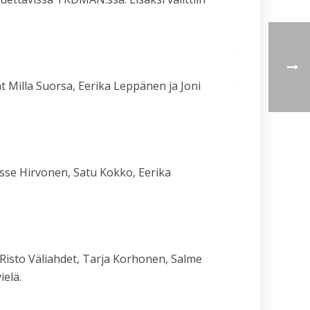
liikunta­
valiokuntaan
Kehitä liikesarj
tekniikkaa –
osallistu kysym
ja
t Milla Suorsa, Eerika Leppänen ja Joni
vastaustilaisuuk
– Dan-liikesarjat
5.5.
Suomen ITF
Taekwon-Don
kevätkokoukse
päätöksiä
asse Hirvonen, Satu Kokko, Eerika
25.4.2026
Helsingin
yliopiston
Taekwon-
Don
kevätleiri
 Risto Väliahdet, Tarja Korhonen, Salme
9.–
ielä.
10.5.2026