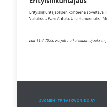
Erityisliikuntajaos
Erityisliikuntajaoksen kohteena soveltava li
Väliahdet, Päivi Anttila, Ulla Hämeenaho, M
Edit 11.3.2023: Korjattu aikuisliikuntajaoksen j
SUOMEN ITF TAEKWON-DO RY