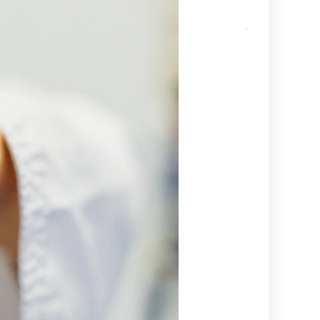
Sabumnim
Jukka Nyman
muistoissamm
Kamppailulajien
tason ohjaaja- 
valmentajakoul
(VOK 2) kausi
2026–2027
Ajankohtaista
tietoa
maailmancupiin
lähtijöille
Kesä alkaa
aina
Suurelta
Budoleiriltä
Rasbudo
Open
2026
(Black
Belt Cup
3/2026)