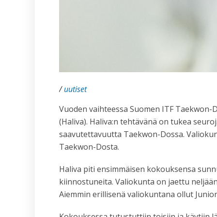
/
uutiset
Vuoden vaihteessa Suomen ITF Taekwon-Don 
(Haliva). Haliva:n tehtävänä on tukea seu
saavutettavuutta Taekwon-Dossa. Valioku
Taekwon-Dosta.
Haliva piti ensimmäisen kokouksensa sunnun
kiinnostuneita. Valiokunta on jaettu neljään 
Aiemmin erillisenä valiokuntana ollut Junior
Kokouksessa tutustuttiin toisiin ja käytiin 