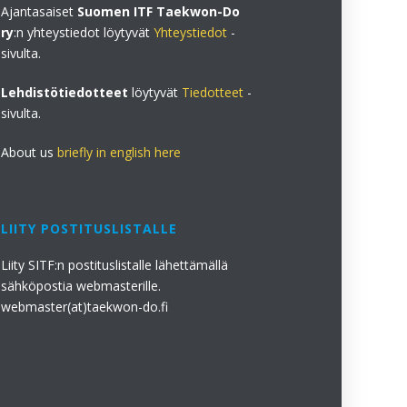
Ajantasaiset
Suomen ITF Taekwon-Do
ry
:n yhteystiedot löytyvät
Yhteystiedot
-
sivulta.
Lehdistötiedotteet
löytyvät
Tiedotteet
-
sivulta.
About us
briefly in english here
LIITY POSTITUSLISTALLE
Liity SITF:n postituslistalle lähettämällä
sähköpostia webmasterille.
webmaster(at)taekwon-do.fi