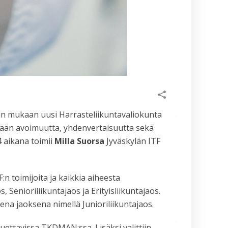
Dan-
koetuloksia,
kevät 2026
Vielä ehdit
Suurleirille
–
ilmoittaudu
viimeistään
10.6.
Kevään 2026
kilpailukausi
in mukaan uusi Harrasteliikuntavaliokunta
tuli
päätökseensä
mään avoimuutta, yhdenvertaisuutta sekä
Sastamalan
 aikana toimii
Milla Suorsa
Jyväskylän ITF
kilpailuissa
16.5.2026
Hae
n toimijoita ja kaikkia aiheesta
valiokunta­
vastaavaksi
, Senioriliikuntajaos ja Erityisliikuntajaos.
viestintä- ja
ena jaoksena nimellä Junioriliikuntajaos.
markkinointi­
valiokuntaan
tai harraste­
luettavissa TKDMAN:ssa. Lisäksi valittiin